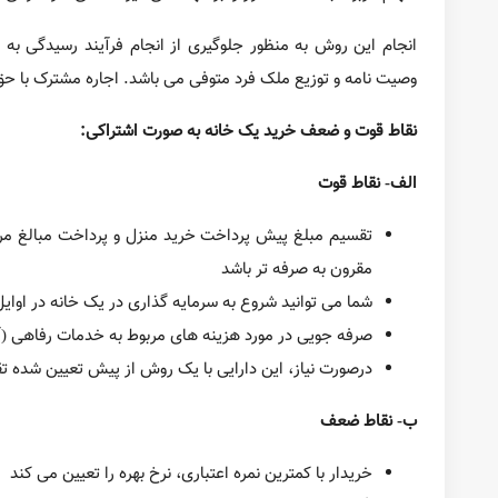
خریدار با کمترین نمره اعتباری، نرخ بهره را تعیین می کند
اگر یکی از خریدارها نتواند سهم خود را از پرداخت های وام
در این روش، خریدار ملک به صورت مشترک، نیازی به تأیید 
سکونت یا عدم سکونت در ملکی که به صورت اشتراکی خریداری
خریدار ملک به صورت اشتراکی، برای آنکه مالک سهم خود از خانه 
یک سرمایه گذاری می خرند، و می خواهند از آن کسب درآمد نمایند
عواید حاصل از ملک خریداری شده به صورت اشتراکی، اعم از درآم
نکاتی در مورد اینکه چگونه موفق به خرید یک ملک به صورت اشتر
صرفنظر از اینکه شما قصد دارید یک خریدار ملک مشترک با سکون
قرارداد کتبی با جزئیات تعهدات و مسئولیت های هر مالک منعقد نما
این قراردادها باید توسط یک وکیل امور املاک تهیه شوند و شامل ا
نوع سند مالکیت منزلی که شما می خواهید بخرید
سهام مربوط به منزل چگونه بین خریداران منزل توزیع می
چه کسی مسئول پرداخت مبلغ پیش پرداخت و چه درصدی ا
چگونه می توان وضعیتی را که در آن یکی از صاحبان ملک مشت
روش انتقال سهام مربوط به ملک مشترک در صورت فوت ی
اگر فردی بخواهد از مالکیت مشترک خود انصراف بدهد، چه ک