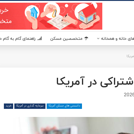
یکا - مسکن آمریکا MaskanUSA مرجعی در زمینه املاک و مسکن آمریکا برای فارسی زبانان