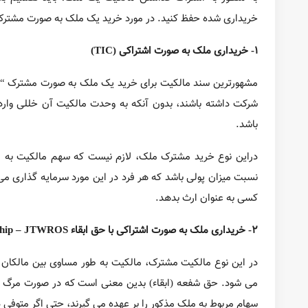
آید) می باشد، که این امر به دلیل قابل انعطاف بودن مالکیت منز
دراین نوع خرید مشترک ملک، لازم نیست که سهم مالکیت به طور 
می کند. هر مالک می تواند تعیین کند که در صورت مرگ، سهام خو
2- خریداری ملک به صورت اشتراکی با حق ابقاء
orship – JTWROS
در این نوع مالکیت مشترک، مالکیت به طور مساوی بین مالکان 
مرگ یکی از مالکان، مالک یا مالکان باقی مانده به طور خودکار ه
انجام این روش به منظور جلوگیری از انجام فرآیند رسیدگی به ا
حق ابقاء (JTWROS)، در میان زوج های متأهل بیشتر رایج می باشد.
نقاط قوت و ضعف خرید یک خانه به صورت اشتراکی:
الف- نقاط قوت
تقسیم مبلغ پیش پرداخت خرید منزل و پرداخت مبالغ مربو
شما می توانید شروع به سرمایه گذاری در یک خانه در اوایل 
صرفه جویی در مورد هزینه های مربوط به خدمات رفاهی (آب 
درصورت نیاز، این دارایی با یک روش از پیش تعیین شده ت
ب- نقاط ضعف