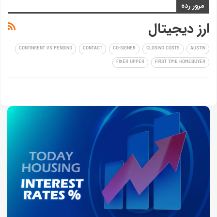
مرور رده
ارز دیجیتال
CONTINGENT VS PENDING
CONTACT
CO-SIGNER
CLOSING COSTS
AUSTIN
FIXER UPPER
FIRST TIME HOMEBUYER