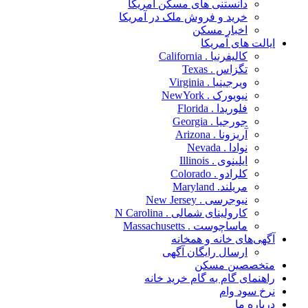
دانستنی های مسکن آمریکا
خرید و فروش ملک در آمریکا
اخبار مسکن
ایالت های آمریکا
کالیفرنیا . California
تگزاس . Texas
ویرجینیا . Virginia
نیویورک . NewYork
فلوریدا . Florida
جورجیا . Georgia
آریزونا . Arizona
نوادا . Nevada
ایلینوی . Illinois
کلرادو . Colorado
مریلند. Maryland
نیوجرسی . New Jersey
کارولینای شمالی . N Carolina
ماساچوست . Massachusetts
آگهی‌های خانه و همخانه
ارسال رایگان آگهی
متخصصین مسکن
راهنمای گام به گام خرید خانه
نرخ سود وام
درباره ما