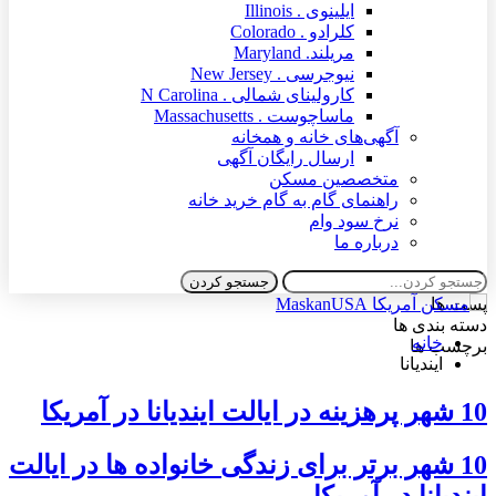
ایلینوی . Illinois
کلرادو . Colorado
مریلند. Maryland
نیوجرسی . New Jersey
کارولینای شمالی . N Carolina
ماساچوست . Massachusetts
آگهی‌های خانه و همخانه
ارسال رایگان آگهی
متخصصین مسکن
راهنمای گام به گام خرید خانه
نرخ سود وام
درباره ما
پست ها
دسته بندی ها
خانه
برچسب ها
ایندیانا
10 شهر پرهزینه در ایالت ایندیانا در آمریکا
10 شهر برتر برای زندگی خانواده ها در ایالت
ایندیانا در آمریکا