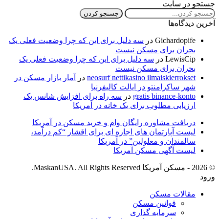
جستجو در سایت
آخرین دیدگاه‌ها
Gichardopife
در
سه دلیل برای این که چرا وضعیت فعلی یک
بحران برای مسکن نیست
LewisCip
در
سه دلیل برای این که چرا وضعیت فعلی یک
بحران برای مسکن نیست
neosurf nettikasino ilmaiskierrokset
در
آمار بازار مسکن در
شهر ساکرامنتو در ایالت کالیفرنیا
gratis binance-konto
در
سه راه برای افزایش شانس یک
ارزیابی مطلوب برای یک خانه در آمریکا
دریافت مشاوره رایگان وام و خرید مسکن در آمریکا
لیست آپارتمان های اجاره ای­ برای اقشار “کم درآمد،
سالمندان و معلولین” در آمریکا
لیست آگهی مسکن آمریکا
© 2026 - مسکن آمریکا MaskanUSA. All Rights Reserved.
ورود
مقالات مسکن
قوانین مسکن
سرمایه گذاری