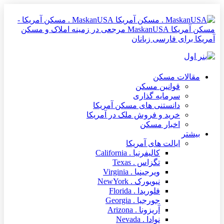
MaskanUSA . مسکن آمریکا -
مسکن آمریکا MaskanUSA مرجعی در زمینه املاک و مسکن
آمریکا برای فارسی زبانان
مقالات مسکن
قوانین مسکن
سرمایه گذاری
دانستنی های مسکن آمریکا
خرید و فروش ملک در آمریکا
اخبار مسکن
بیشتر
ایالت های آمریکا
کالیفرنیا . California
تگزاس . Texas
ویرجینیا . Virginia
نیویورک . NewYork
فلوریدا . Florida
جورجیا . Georgia
آریزونا . Arizona
نوادا . Nevada