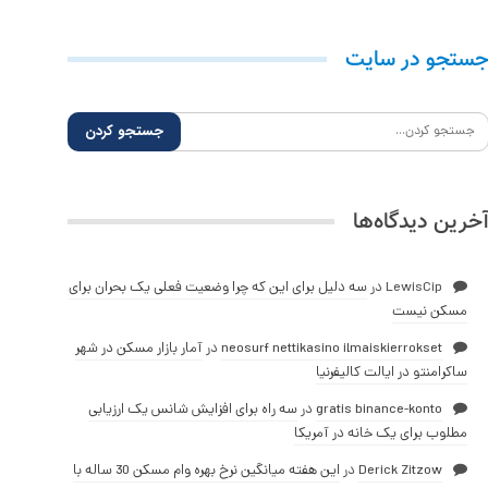
ستجو در سایت
خرین دیدگاه‌ها
LewisCip
در
سه دلیل برای این که چرا وضعیت فعلی یک بحران برای
مسکن نیست
neosurf nettikasino ilmaiskierrokset
در
آمار بازار مسکن در شهر
ساکرامنتو در ایالت کالیفرنیا
gratis binance-konto
در
سه راه برای افزایش شانس یک ارزیابی
مطلوب برای یک خانه در آمریکا
Derick Zitzow
در
این هفته میانگین نرخ بهره وام مسکن 30 ساله با