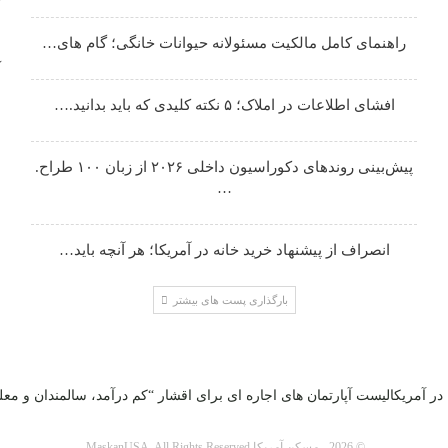
راهنمای کامل مالکیت مسئولانه حیوانات خانگی؛ گام های…
آ
افشای اطلاعات در املاک؛ ۵ نکته کلیدی که باید بدانید.…
پیش‌بینی روندهای دکوراسیون داخلی ۲۰۲۶ از زبان ۱۰۰ طراح.
…
انصراف از پیشنهاد خرید خانه در آمریکا؛ هر آنچه باید…
بارگذاری پست های بیشتر
در آمریکا
لیست آپارتمان های اجاره ای­ برای اقشار “کم درآمد، سالمندان و معلو
© 2026 - مسکن آمریکا MaskanUSA. All Rights Reserved.