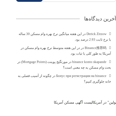
خرین دیدگاه‌ها
Derick Zitzow
در
این هفته میانگین نرخ بهره وام مسکن 30 ساله
با نرخ ثابت 2.93 درصد بود.
Binance推荐码
در
در این هفته متوسط نرخ بهره وام مسکن در
آمریکا به طور کلی با ثبات بود.
binance konto skapande
در
مورتگیج پوینت (Mortgage Points) در
بحث وام مسکن به چه معنی است؟
Бонус при регистрации на binance
در
چگونه از آسیب فصلی به
خانه جلوگیری کنیم؟
لین” در آمریکا
لیست آگهی مسکن آمریکا