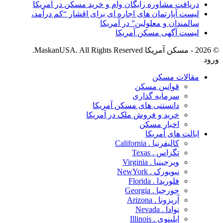
دریافت مشاوره رایگان وام و خرید مسکن در آمریکا
لیست آپارتمان های اجاره ای­ برای اقشار “کم درآمد،
سالمندان و معلولین” در آمریکا
لیست آگهی مسکن آمریکا
© 2026 - مسکن آمریکا MaskanUSA. All Rights Reserved.
ورود
مقالات مسکن
قوانین مسکن
سرمایه گذاری
دانستنی های مسکن آمریکا
خرید و فروش ملک در آمریکا
اخبار مسکن
ایالت های آمریکا
کالیفرنیا . California
تگزاس . Texas
ویرجینیا . Virginia
نیویورک . NewYork
فلوریدا . Florida
جورجیا . Georgia
آریزونا . Arizona
نوادا . Nevada
ایلینوی . Illinois