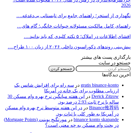
2026
نگهداری از استخر؛ راهنمای جامع برای تابستانی بی‌دغدغه.…
راهنمای کامل مالکیت مسئولانه حیوانات خانگی؛ گام های…
افشای اطلاعات در املاک؛ ۵ نکته کلیدی که باید بدانید.…
پیش‌بینی روندهای دکوراسیون داخلی ۲۰۲۶ از زبان ۱۰۰ طراح.…
بارگذاری پست های بیشتر
جستجو در سایت
آخرین دیدگاه‌ها
gratis binance-konto
در
سه راه برای افزایش شانس یک
ارزیابی مطلوب برای یک خانه در آمریکا
Derick Zitzow
در
این هفته میانگین نرخ بهره وام مسکن 30
ساله با نرخ ثابت 2.93 درصد بود.
Binance推荐码
در
در این هفته متوسط نرخ بهره وام مسکن
در آمریکا به طور کلی با ثبات بود.
binance konto skapande
در
مورتگیج پوینت (Mortgage Points)
در بحث وام مسکن به چه معنی است؟