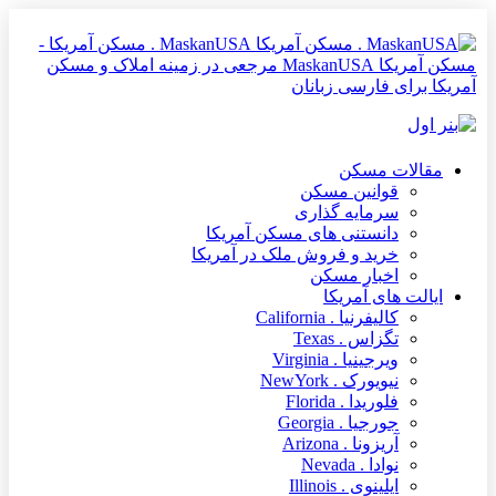
MaskanUSA . مسکن آمریکا -
مسکن آمریکا MaskanUSA مرجعی در زمینه املاک و مسکن
آمریکا برای فارسی زبانان
مقالات مسکن
قوانین مسکن
سرمایه گذاری
دانستنی های مسکن آمریکا
خرید و فروش ملک در آمریکا
اخبار مسکن
ایالت های آمریکا
کالیفرنیا . California
تگزاس . Texas
ویرجینیا . Virginia
نیویورک . NewYork
فلوریدا . Florida
جورجیا . Georgia
آریزونا . Arizona
نوادا . Nevada
ایلینوی . Illinois