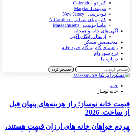
کلرادو . Colorado
مریلند. Maryland
نیوجرسی . New Jersey
کارولینای شمالی . N Carolina
ماساچوست . Massachusetts
آگهی‌های خانه و همخانه
ارسال رایگان آگهی
متخصصین مسکن
راهنمای گام به گام خرید خانه
نرخ سود وام
درباره ما
خانه
خانه نوساز
قیمت خانه نوساز؛ راز هزینه‌های پنهان قبل
از ساخت. 2026
مردم خواهان خانه های ارزان قیمت هستند،