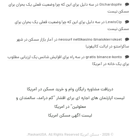
Gichardopife
در
سه دلیل برای این که چرا وضعیت فعلی یک بحران برای
مسکن نیست
LewisCip
در
سه دلیل برای این که چرا وضعیت فعلی یک بحران برای
مسکن نیست
neosurf nettikasino ilmaiskierrokset
در
آمار بازار مسکن در شهر
ساکرامنتو در ایالت کالیفرنیا
gratis binance-konto
در
سه راه برای افزایش شانس یک ارزیابی مطلوب
برای یک خانه در آمریکا
دریافت مشاوره رایگان وام و خرید مسکن در آمریکا
لیست آپارتمان های اجاره ای­ برای اقشار “کم درآمد، سالمندان و
معلولین” در آمریکا
لیست آگهی مسکن آمریکا
© 2026 - مسکن آمریکا MaskanUSA. All Rights Reserved.