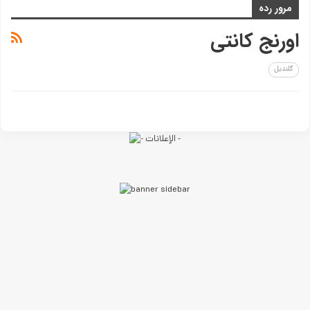
مرور رده
اورنج کانتی
گلندیل