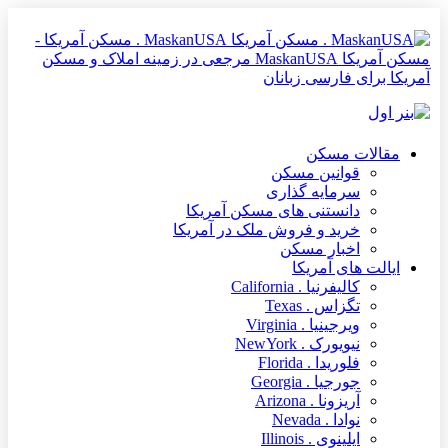
MaskanUSA . مسکن آمریکا -
مسکن آمریکا MaskanUSA مرجعی در زمینه املاک و مسکن
آمریکا برای فارسی زبانان
مقالات مسکن
قوانین مسکن
سرمایه گذاری
دانستنی های مسکن آمریکا
خرید و فروش ملک در آمریکا
اخبار مسکن
ایالت های آمریکا
کالیفرنیا . California
تگزاس . Texas
ویرجینیا . Virginia
نیویورک . NewYork
فلوریدا . Florida
جورجیا . Georgia
آریزونا . Arizona
نوادا . Nevada
ایلینوی . Illinois