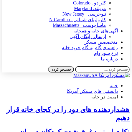
کلرادو . Colorado
مریلند. Maryland
نیوجرسی . New Jersey
کارولینای شمالی . N Carolina
ماساچوست . Massachusetts
آگهی‌های خانه و همخانه
ارسال رایگان آگهی
متخصصین مسکن
راهنمای گام به گام خرید خانه
نرخ سود وام
درباره ما
خانه
دانستنی های مسکن آمریکا
امنیت در خانه
هشداردهنده های دود را در کجای خانه قرار
دهیم
نکات ایمنی: غرق شدن کودکان در وان