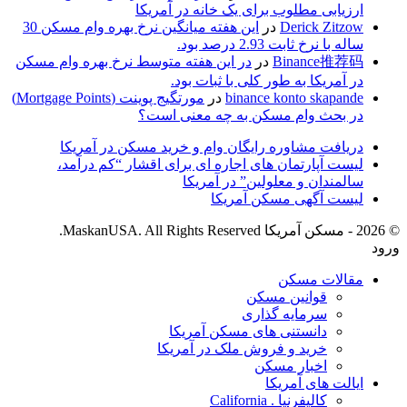
ارزیابی مطلوب برای یک خانه در آمریکا
Derick Zitzow
در
این هفته میانگین نرخ بهره وام مسکن 30
ساله با نرخ ثابت 2.93 درصد بود.
Binance推荐码
در
در این هفته متوسط نرخ بهره وام مسکن
در آمریکا به طور کلی با ثبات بود.
binance konto skapande
در
مورتگیج پوینت (Mortgage Points)
در بحث وام مسکن به چه معنی است؟
دریافت مشاوره رایگان وام و خرید مسکن در آمریکا
لیست آپارتمان های اجاره ای­ برای اقشار “کم درآمد،
سالمندان و معلولین” در آمریکا
لیست آگهی مسکن آمریکا
© 2026 - مسکن آمریکا MaskanUSA. All Rights Reserved.
ورود
مقالات مسکن
قوانین مسکن
سرمایه گذاری
دانستنی های مسکن آمریکا
خرید و فروش ملک در آمریکا
اخبار مسکن
ایالت های آمریکا
کالیفرنیا . California