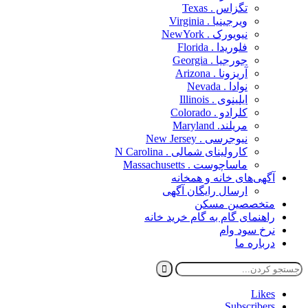
تگزاس . Texas
ویرجینیا . Virginia
نیویورک . NewYork
فلوریدا . Florida
جورجیا . Georgia
آریزونا . Arizona
نوادا . Nevada
ایلینوی . Illinois
کلرادو . Colorado
مریلند. Maryland
نیوجرسی . New Jersey
کارولینای شمالی . N Carolina
ماساچوست . Massachusetts
آگهی‌های خانه و همخانه
ارسال رایگان آگهی
متخصصین مسکن
راهنمای گام به گام خرید خانه
نرخ سود وام
درباره ما
Likes
Subscribers