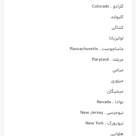
کلرادو . Colorado
کلیولند
کنتاکی
لوئیزیانا
ماساچوست . Massachusetts
مریلند . Maryland
میامی
میزوری
میشیگان
نوادا . Nevada
نیوجرسی . New Jersey
نیویورک . New York
هاوایی