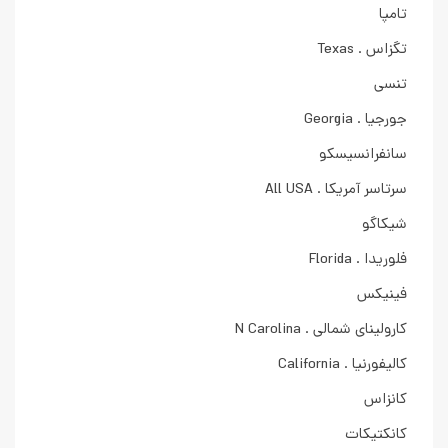
تامپا
تگزاس . Texas
تنسی
جورجیا . Georgia
سانفرانسیسکو
سرتاسر آمریکا . All USA
شیکاگو
فلوریدا . Florida
فینیکس
کارولینای شمالی . N Carolina
کالیفورنیا . California
کانزاس
کانکتیکات