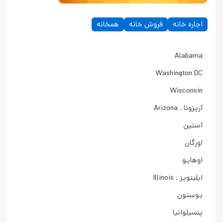
اجاره خانه
فروش خانه
همخانه
Alabama
Washington DC
Wisconsin
آریزونا . Arizona
آستین
اورگان
اوهایو
ایلینویز . Illinois
بوستون
پنسیلوانیا