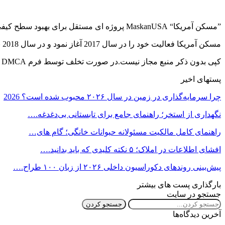
”مسکن آمریکا“ MaskanUSA پروژه ای مستقل برای بهبود سطح کیفی و رفع نیاز جامعه فارسی زبانان مقیم آمریکا در زمینه مسکن می باشد.
مسکن آمریکا فعالیت خود را در سال 2017 آغاز نمود و در سال 2018 با نام MaskanUSA LLC در ایالت ویرجینیا به ثبت رسید. این شرکت متشکل از سه تیم مدیریت, مترجمان و پیشتیبانی می باشد…
کپی بدون ذکر منبع مجاز نیست.در صورت تخلف توسط فرم DMCA گزارش خواهد شد.
پستهای اخیر
چرا سرمایه‌گذاری در زمین در سال ۲۰۲۶ محبوب شده است؟ 2026
نگهداری از استخر؛ راهنمای جامع برای تابستانی بی‌دغدغه.…
راهنمای کامل مالکیت مسئولانه حیوانات خانگی؛ گام های…
افشای اطلاعات در املاک؛ ۵ نکته کلیدی که باید بدانید.…
پیش‌بینی روندهای دکوراسیون داخلی ۲۰۲۶ از زبان ۱۰۰ طراح.…
بارگذاری پست های بیشتر
جستجو در سایت
آخرین دیدگاه‌ها