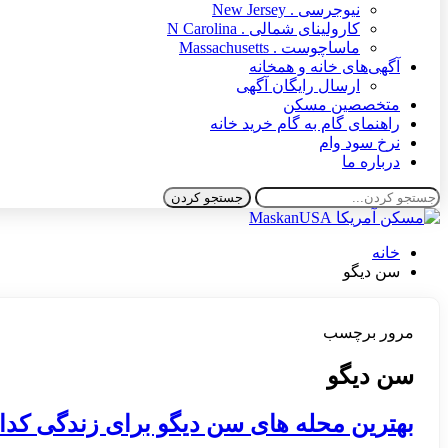
نیوجرسی . New Jersey
کارولینای شمالی . N Carolina
ماساچوست . Massachusetts
آگهی‌های خانه و همخانه
ارسال رایگان آگهی
متخصصین مسکن
راهنمای گام به گام خرید خانه
نرخ سود وام
درباره ما
خانه
سن دیگو
مرور برچسب
سن دیگو
بهترین محله های سن دیگو برای زندگی کدا