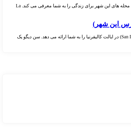
La
ارس این شهر)
مسکن آمریکا با انتخاب گزیده ای از مقالات منتشر شده در neighborhoodscout، تعدادی از مشخصات برجسته شهر سن دیگو (San Diego, CA) در ایالت کالیفرنیا را به شما ارائه می دهد. سن دیگو یک