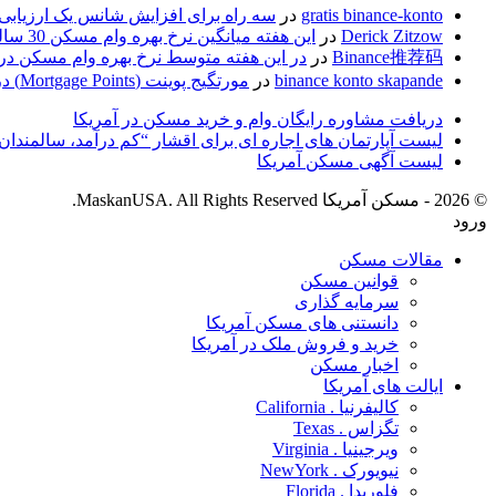
gratis binance-konto
در
سه راه برای افزایش شانس یک ارزیابی 
Derick Zitzow
در
این هفته میانگین نرخ بهره وام مسکن 30 ساله با نرخ ثابت 2.93 درصد بود.
Binance推荐码
در
در این هفته متوسط نرخ بهره وام مسکن در آم
binance konto skapande
در
مورتگیج پوینت (Mortgage Points) در بحث وام مسکن به چه معنی است؟
دریافت مشاوره رایگان وام و خرید مسکن در آمریکا
لیست آپارتمان های اجاره ای­ برای اقشار “کم درآمد، سالمندان 
لیست آگهی مسکن آمریکا
© 2026 - مسکن آمریکا MaskanUSA. All Rights Reserved.
ورود
مقالات مسکن
قوانین مسکن
سرمایه گذاری
دانستنی های مسکن آمریکا
خرید و فروش ملک در آمریکا
اخبار مسکن
ایالت های آمریکا
کالیفرنیا . California
تگزاس . Texas
ویرجینیا . Virginia
نیویورک . NewYork
فلوریدا . Florida