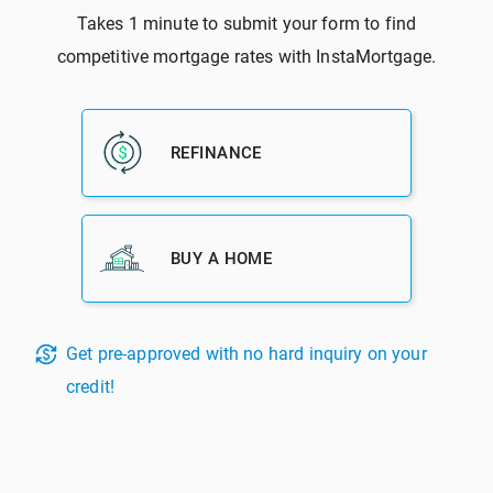
آخرین دیدگاه‌ها
Бонус при регистрации на binance
در
چگونه از آسیب فصلی به خانه
جلوگیری کنیم؟
注册
در
برای دریافت وام مسکن در آمریکا به چه کردیت اسکوری نیاز
دارید؟
Robby Quijada
در
این هفته میانگین نرخ بهره وام مسکن 30 ساله با نرخ
ثابت 2.93 درصد بود.
註冊binance
در
حد بالاتر مبلغ وام مسکن آمریکا اعمال شد
دریافت مشاوره رایگان وام و خرید مسکن در آمریکا
لیست آپارتمان های اجاره ای­ برای اقشار “کم درآمد، سالمندان و
معلولین” در آمریکا