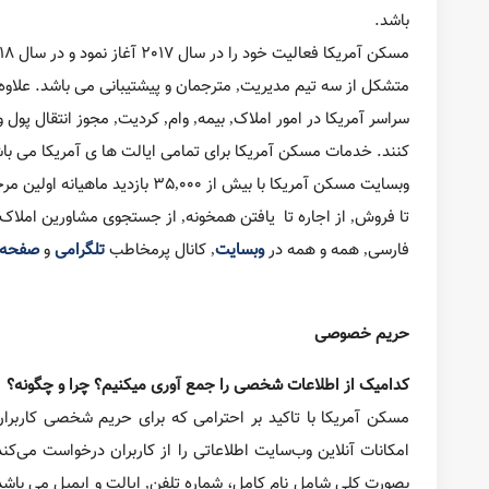
درباره ما
ما کی هستیم؟
مسکن آمریکا MaskanUSA رسانه ای ست غیر سیاسی و غیر مذهبی برای فارسی زبانان آمریکا در حوزه تخصصی مسکن. نشانی وب‌سایت ما maskanusa.com :
”مسکن آمریکا“ MaskanUSA پروژه ای مستقل برای بهبود سطح کیفی و رفع نیاز جامعه فارسی زبانان مقیم آمریکا در زمینه مسکن می باشد.
علاوه بر این
شرکت را همراهی می کنند. خدمات مسکن آمریکا برای تمامی ایال
وبسایت مسکن آمریکا با بیش از
املاک فارسی زبان تا متخصصین امور مسکن, تا مطالعه مقالات 
حریم خصوصی
کدامیک از اطلاعات شخصی را جمع آوری میکنیم؟ چرا و چگونه؟
مسکن آمریکا با تاکید بر احترامی که برای حریم شخصی کاربران ق
می‌کند تا بتواند خدماتی امن و مطمئن و سریع را به کاربران ار
همکاری با رسانه ی ما را دارند, اطلاعات بیشتری همچون عکس پر
همچنین مسکن آمریکا ممکن است برای ارتباط با مشتریان و متخصص
و سرویس‌های ویژه یا پروموشن‌ها، برای اعضای وب‌سایت ایمیل یا پ