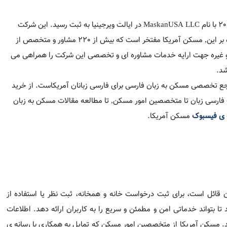
مسکن آمریکا فعالیت خود را در سال 2017 آغاز نمود و در سال 2018 با نام  LLC
, مسکن آمریکا مفتخر است که بیش از 220 مشاور و متخصص از سراسر آمریکا در امور املاک, بیمه
ت ها ی آمریکا می باشد.
 35,000 بازدید ماهیانه اولین مرجع تخصصی مسکن به زبان فارسی برای فارسی زبانان آ
مسکن به زبان فارسی, همه و همه در
وبسایت
, کانال پرمخاطب
تلگرام
ائل است، برای ثبت درخواست خانه و همخانه، ثبت نظر یا استفاده از ا
ائه دهد. اطلاعات بصورت کلی شامل نام کامل، شماره تلفن, ایالت و ای
وفایل, وبسایت و آدرس محل کار را جهت تولید محتوای تبلیغاتی درخ
ین، بهینه‌سازی محتوای وب‌سایت و تحقیقات بازاریابی از برخی اطلاع
یامک ارسال نماید. در صورتی که کاربران تمایل به دریافت اینگونه ایمی