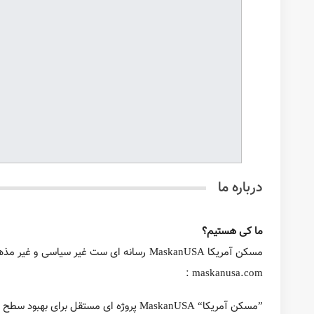
نیویورک . NewYork
فلوریدا . Florida
جورجیا . Georgia
آریزونا . Arizona
نوادا . Nevada
ایلینوی . Illinois
کلرادو . Colorado
مریلند. Maryland
نیوجرسی . New Jersey
کارولینای شمالی . N Carolina
ماساچوست . Massachusetts
آگهی‌های خانه و همخانه
ارسال رایگان آگهی
متخصصین مسکن
راهنمای گام به گام خرید خانه
نرخ سود وام
درباره ما
پست ها
دسته بندی ها
برچسب ها