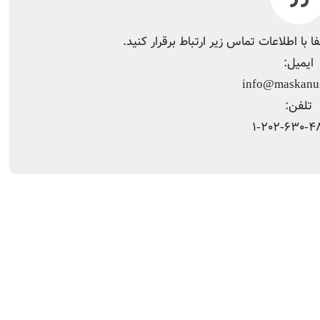
ی با بیش از 5 سال سابقه در واشنگتن دی سی ست و مشاور امور املاک در ایالت ویرجینیا.
ید محتوا و ارتباط با متخصصین را نیز بعهده دارد.