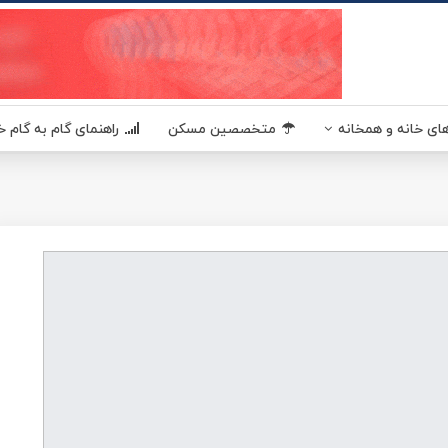
یکا - مسکن آمریکا MaskanUSA مرجعی در زمینه املاک و مسکن آمریکا برای فارسی زبانان