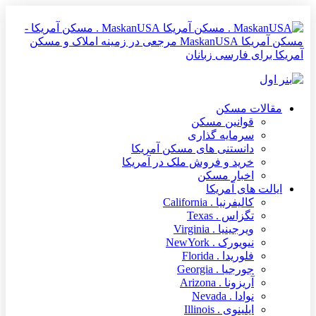
MaskanUSA . مسکن آمریکا -
مسکن آمریکا MaskanUSA مرجعی در زمینه املاک و مسکن
آمریکا برای فارسی زبانان
مقالات مسکن
قوانین مسکن
سرمایه گذاری
دانستنی های مسکن آمریکا
خرید و فروش ملک در آمریکا
اخبار مسکن
ایالت های آمریکا
کالیفرنیا . California
تگزاس . Texas
ویرجینیا . Virginia
نیویورک . NewYork
فلوریدا . Florida
جورجیا . Georgia
آریزونا . Arizona
نوادا . Nevada
ایلینوی . Illinois