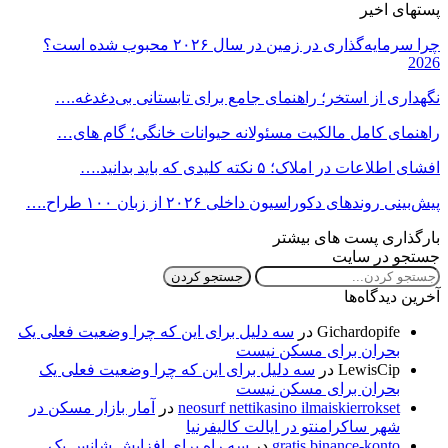
پستهای اخیر
چرا سرمایه‌گذاری در زمین در سال ۲۰۲۶ محبوب شده است؟
2026
نگهداری از استخر؛ راهنمای جامع برای تابستانی بی‌دغدغه.…
راهنمای کامل مالکیت مسئولانه حیوانات خانگی؛ گام های…
افشای اطلاعات در املاک؛ ۵ نکته کلیدی که باید بدانید.…
پیش‌بینی روندهای دکوراسیون داخلی ۲۰۲۶ از زبان ۱۰۰ طراح.…
بارگذاری پست های بیشتر
جستجو در سایت
آخرین دیدگاه‌ها
Gichardopife
در
سه دلیل برای این که چرا وضعیت فعلی یک
بحران برای مسکن نیست
LewisCip
در
سه دلیل برای این که چرا وضعیت فعلی یک
بحران برای مسکن نیست
neosurf nettikasino ilmaiskierrokset
در
آمار بازار مسکن در
شهر ساکرامنتو در ایالت کالیفرنیا
gratis binance-konto
در
سه راه برای افزایش شانس یک