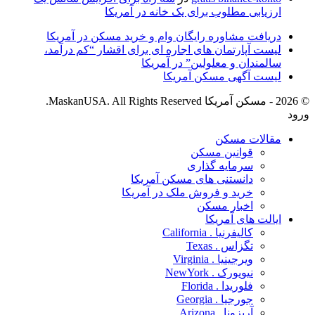
ارزیابی مطلوب برای یک خانه در آمریکا
دریافت مشاوره رایگان وام و خرید مسکن در آمریکا
لیست آپارتمان های اجاره ای­ برای اقشار “کم درآمد،
سالمندان و معلولین” در آمریکا
لیست آگهی مسکن آمریکا
© 2026 - مسکن آمریکا MaskanUSA. All Rights Reserved.
ورود
مقالات مسکن
قوانین مسکن
سرمایه گذاری
دانستنی های مسکن آمریکا
خرید و فروش ملک در آمریکا
اخبار مسکن
ایالت های آمریکا
کالیفرنیا . California
تگزاس . Texas
ویرجینیا . Virginia
نیویورک . NewYork
فلوریدا . Florida
جورجیا . Georgia
آریزونا . Arizona