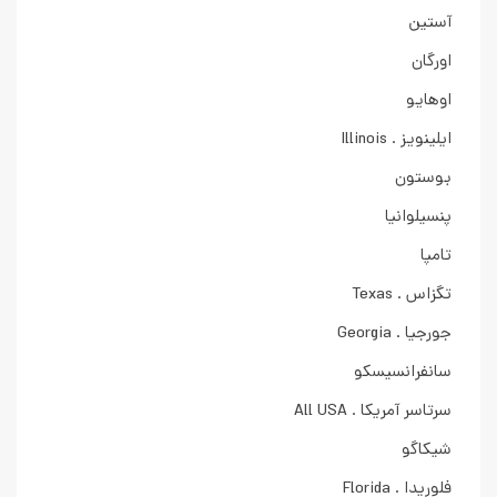
آستین
اورگان
اوهایو
ایلینویز . Illinois
بوستون
پنسیلوانیا
تامپا
تگزاس . Texas
جورجیا . Georgia
سانفرانسیسکو
سرتاسر آمریکا . All USA
شیکاگو
فلوریدا . Florida