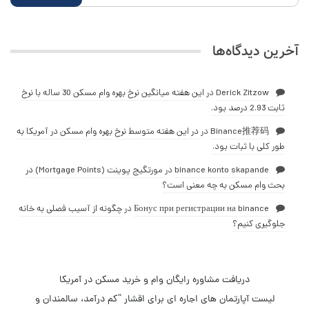
آخرین دیدگاه‌ها
Derick Zitzow
در
این هفته میانگین نرخ بهره وام مسکن 30 ساله با نرخ
ثابت 2.93 درصد بود.
Binance推荐码
در
در این هفته متوسط نرخ بهره وام مسکن در آمریکا به
طور کلی با ثبات بود.
binance konto skapande
در
مورتگیج پوینت (Mortgage Points) در
بحث وام مسکن به چه معنی است؟
Бонус при регистрации на binance
در
چگونه از آسیب فصلی به خانه
جلوگیری کنیم؟
دریافت مشاوره رایگان وام و خرید مسکن در آمریکا
لیست آپارتمان های اجاره ای­ برای اقشار “کم درآمد، سالمندان و