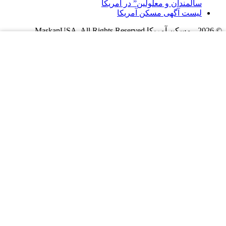
سالمندان و معلولین” در آمریکا
لیست آگهی مسکن آمریکا
© 2026 - مسکن آمریکا MaskanUSA. All Rights Reserved.
ورود
مقالات مسکن
قوانین مسکن
سرمایه گذاری
دانستنی های مسکن آمریکا
خرید و فروش ملک در آمریکا
اخبار مسکن
ایالت های آمریکا
کالیفرنیا . California
تگزاس . Texas
ویرجینیا . Virginia
نیویورک . NewYork
فلوریدا . Florida
جورجیا . Georgia
آریزونا . Arizona
نوادا . Nevada
ایلینوی . Illinois
کلرادو . Colorado
مریلند. Maryland