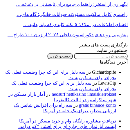
نگهداری از استخر؛ راهنمای جامع برای تابستانی بی‌دغدغه.…
راهنمای کامل مالکیت مسئولانه حیوانات خانگی؛ گام های…
افشای اطلاعات در املاک؛ ۵ نکته کلیدی که باید بدانید.…
پیش‌بینی روندهای دکوراسیون داخلی ۲۰۲۶ از زبان ۱۰۰ طراح.…
بارگذاری پست های بیشتر
جستجو در سایت
آخرین دیدگاه‌ها
Gichardopife
در
سه دلیل برای این که چرا وضعیت فعلی یک
بحران برای مسکن نیست
LewisCip
در
سه دلیل برای این که چرا وضعیت فعلی یک
بحران برای مسکن نیست
neosurf nettikasino ilmaiskierrokset
در
آمار بازار مسکن در
شهر ساکرامنتو در ایالت کالیفرنیا
gratis binance-konto
در
سه راه برای افزایش شانس یک
ارزیابی مطلوب برای یک خانه در آمریکا
دریافت مشاوره رایگان وام و خرید مسکن در آمریکا
لیست آپارتمان های اجاره ای­ برای اقشار “کم درآمد،