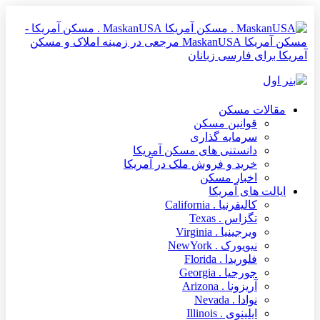
MaskanUSA . مسکن آمریکا -
مسکن آمریکا MaskanUSA مرجعی در زمینه املاک و مسکن
آمریکا برای فارسی زبانان
مقالات مسکن
قوانین مسکن
سرمایه گذاری
دانستنی های مسکن آمریکا
خرید و فروش ملک در آمریکا
اخبار مسکن
ایالت های آمریکا
کالیفرنیا . California
تگزاس . Texas
ویرجینیا . Virginia
نیویورک . NewYork
فلوریدا . Florida
جورجیا . Georgia
آریزونا . Arizona
نوادا . Nevada
ایلینوی . Illinois