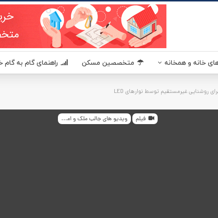
یکا - مسکن آمریکا MaskanUSA مرجعی در زمینه املاک و مسکن آمریکا برای فارسی زبانان
LED