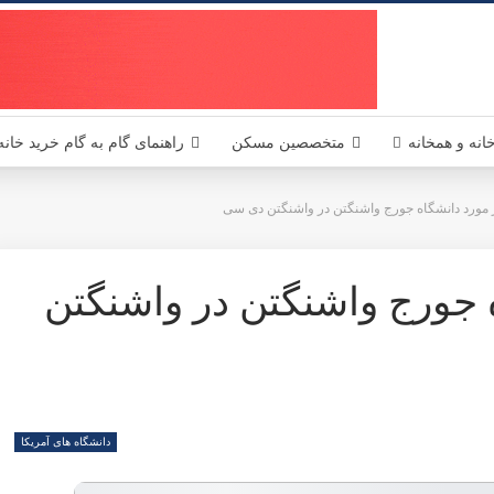
یکا - مسکن آمریکا MaskanUSA مرجعی در زمینه املاک و مسکن آمریکا برای فارسی زبانان