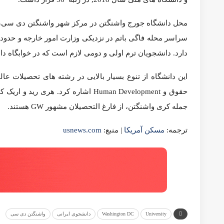
شده است.دانشگاه جورج واشنگتن در نسخه بهترین کالج ها و دانشگاه های ملی سال 2018
محل دانشگاه جورج واشنگتن در مرکز شهر واشنگتن دی سی، ایده 
فاصله یک مایلی از موزه ها در بازار ملی و بنای یادبود واشنگتن ق
امور خارجه پیشین ایالات متحده، کالین پاول و هنرمندانی از جمله کری
ترجمه:
مسکن آمریکا
| منبع:
usnews.com
Washington DC
University
دانشجوی ایرانی
واشنگتن دی سی
1,259
0