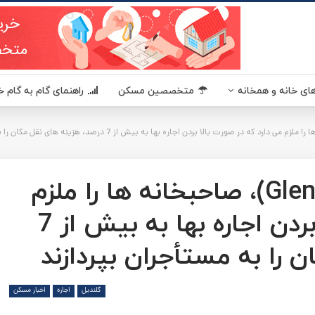
یکا - مسکن آمریکا MaskanUSA مرجعی در زمینه املاک و مسکن آمریکا برای فارسی زبانان