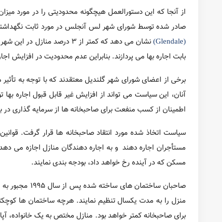
که هزینه های مسکن را به طور ماهیانه و بر اساس پیش بینی هزینه
صاحبان ساختمان 
کوچکتر باشند و شامل سه یا چهار آپارتمان باشند هزینه های نقل 
پرداخت هزینه نقل مکان به مستأجر معاف می باشند.
به همین دلیل، در اواخر سال 
در هنگام ساخت مسکن جدید، درصد کمی از واحد های با هزینه بالا
قصد خرید یا فروش خانه در آمری
ترجمه:
مسکن آمریکا
| منبع:
la.curbed.com
glendale
اجاره مسکن
دانستنی ها
دانستنی های مسکن
شهر های آمریک
7,903
0
به اشتراک گذاری