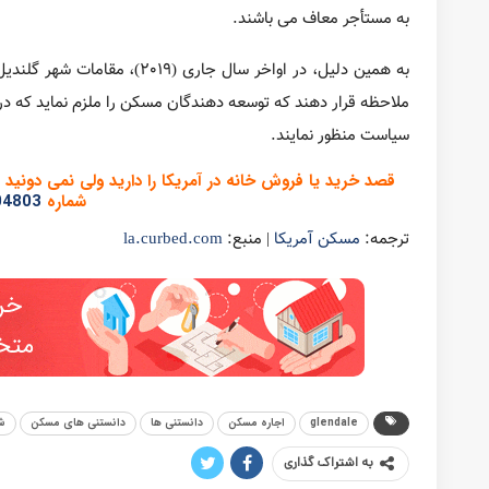
پست قبلی
طبق گزارش USC، متوسط اجاره بهای املاک تا سال 2020 در شهر لس آنجلس، 91 دلار افزایش خواهد یافت
پست بعدی
ساخت کمد دیواری، از ابتدا تا انتها
ممکن است شما دوست داشته باشید
بیشتر از نویسنده
شهر های آمریکا
زندگی در شهرهای گران آمریکا؛ وقتی هزینه‌ها از درآمد جلو می‌زنند. 5
اجاره
به فکر اجاره دادن خانه‌تان به جای فروش آن هستید؟ اول این مطلب را
املاک تجاری
10 اصطلاح رایج که باید هنگام نهایی‌کردن خرید یک ملک تجاری بدانید.
دانستنی های مسکن آمریکا
10 مفهوم کلیدی که هر خریدار خانه باید در مورد وام مسکن بداند.
Prev
Next