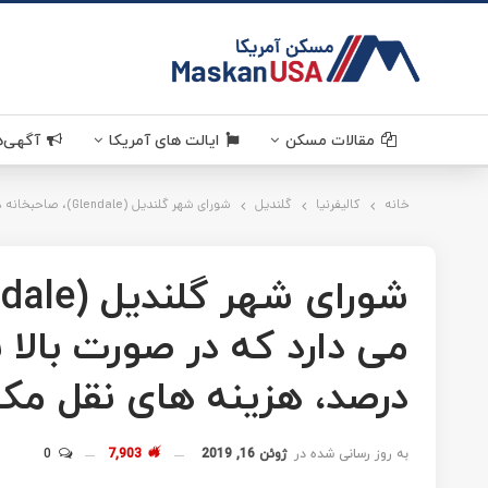
MaskanUSA . مسکن آمر
مقالات مسکن
قوانین مسکن
سرمایه گذاری
دانستنی های مسکن آمریکا
خرید و فروش ملک در آمریکا
اخبار مسکن
ایالت های آمریکا
خانه
کالیفرنیا . California
کالیفرنیا
تگزاس . Texas
گلندیل
ویرجینیا . Virginia
شورای شهر گلندیل (Glendale)، صاحبخانه ها را ملزم می دارد که در صورت بالا بردن اجاره بها به بیش از 7 درصد، هزینه های نقل مکان را به مستأجران بپردازند