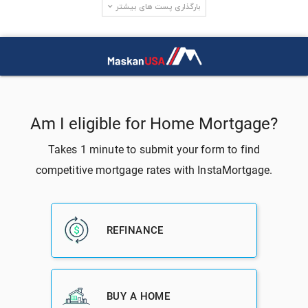
بارگذاری پست های بیشتر
جستجو در سایت
آخرین دیدگاه‌ها
LewisCip
در
سه دلیل برای این که چرا وضعیت فعلی یک بحران برای
مسکن نیست
neosurf nettikasino ilmaiskierrokset
در
آمار بازار مسکن در شهر
ساکرامنتو در ایالت کالیفرنیا
gratis binance-konto
در
سه راه برای افزایش شانس یک ارزیابی مطلوب
برای یک خانه در آمریکا