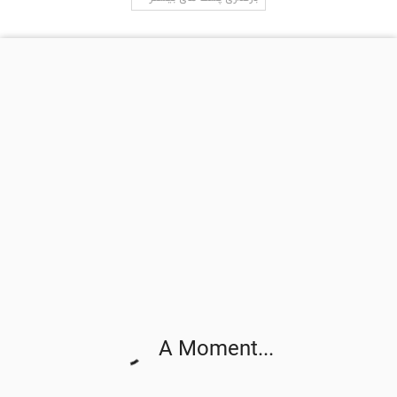
جستجو در سایت
آخرین دیدگاه‌ها
Binance注册奖金
در
مورتگیج پوینت (Mortgage Points) در بحث وام
مسکن به چه معنی است؟
Gichardopife
در
سه دلیل برای این که چرا وضعیت فعلی یک بحران برای
مسکن نیست
LewisCip
در
سه دلیل برای این که چرا وضعیت فعلی یک بحران برای
مسکن نیست
neosurf nettikasino ilmaiskierrokset
در
آمار بازار مسکن در شهر