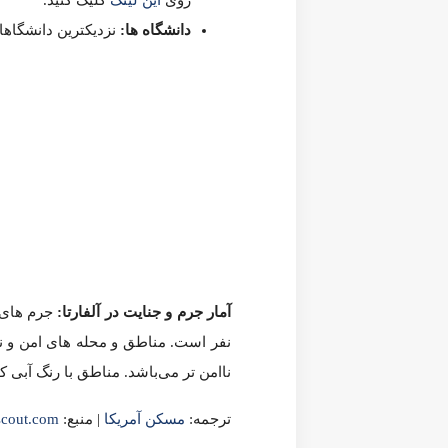
Georgia
Alpharetta
آلفارتا
جورجیا
دانستنی
دانستنی های مسکن
مسکن
1,078
1
به اشتراک گذاری
پست قبلی
مشخصات برجسته شهر شارلوت در ایالت کارولینای شمالی
پست بعدی
مشخصات برجسته شهر ماکن در ایالت جورجیا
ممکن است شما دوست داشته باشید
بیشتر از نویسنده
شهر های آمریکا
زندگی در شهرهای گران آمریکا؛ وقتی هزینه‌ها از درآمد جلو می‌زنند. 5
ایالت های آمریکا
10 کلانشهر در آمریکا که هنوز هم می توانید در آنها خانه ای با قیمت زیر 300 هزار دلار…