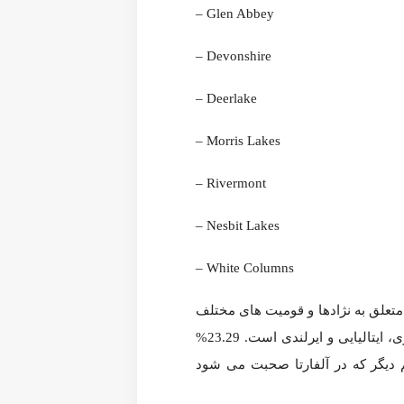
Glen Abbey –
Devonshire –
Deerlake –
Morris Lakes –
Rivermont –
Nesbit Lakes –
White Columns –
ت های مختلف می دانند. اغلب ساکنان آلفارتا سفید پوست یا
و ایرلندی است. 23.29% ساکنان این شهر مهاجر هستند. رایج ترین زبان که در آلفارتا صحبت می گردد انگلیسی است. زبان های
ا انجام می‌دهند.) شاغل هستند. درآمد سرانه در آلفارتا در
سال 2010 به 46,113$ رسید که نسبت به دیگر مناطق جورجیا و آمریکا میزان درآمد بسیار بالایی به شمار می آید. این مبلغ معادل 184,452$ در سال برای یک خانواده چهار نفره است. البته افراد بسیار
ای رفت و برگشت از سر کار استفاده می کنند و این امر باعث