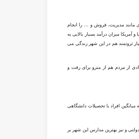
جامعه آلفارتا دارای سطح تحصیلات بسیار بالایی نسبت به کل ایالات متحده است، در حالی که میانگین افراد با تحصیلات دانشگاهی در کل کشور 21.84% در هر شهر است، 64.10% از
س این شهر بر روی
این لینک
کلیک کنید.
Georgia Perimeter College-
Strayer University-
Troy University-
University of Atlanta-
DeVry University Alpharetta Campus-
جرم های شدید، همچون تهاجم، تجاوز، قتل و زورگیری، بسیار کم در این شهر رخ می دهد و احتمال آن 1 نفر در هر 1307 نفر است. مناطق و محله های امن و نا امن آلفارتا
ی کمرنگ تر، مناطق امن تر محسوب می شوند.