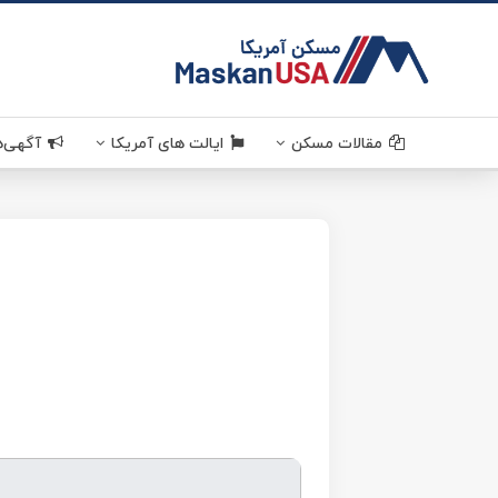
MaskanUSA . مسکن آمر
مقالات مسکن
قوانین مسکن
سرمایه گذاری
دانستنی های مسکن آمریکا
خرید و فروش ملک در آمریکا
اخبار مسکن
ایالت های آمریکا
کالیفرنیا . California
خانه
تگزاس . Texas
جورجیا
ویرجینیا . Virginia
مشخصات برجسته شهر آلفارتا در ایالت جورجیا