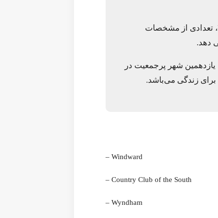
تعدادی از مشخصات برجسته شهر آلفارتا در ایالت جورجیا (Alpharetta, GA) را به شما ارائه می
آلفارتا یک شهر نسبتا بزرگ واقع در ایالت جورجیا با جمعیت 65,338 نفر و 11 محله است. آلفارتا یازدهمین شهر پرجمعیت در جورجیا است. بر اساس انتخاب سایت Niche شهر آلفارتا یکی از
Windward –
Country Club of the South –
Wyndham –