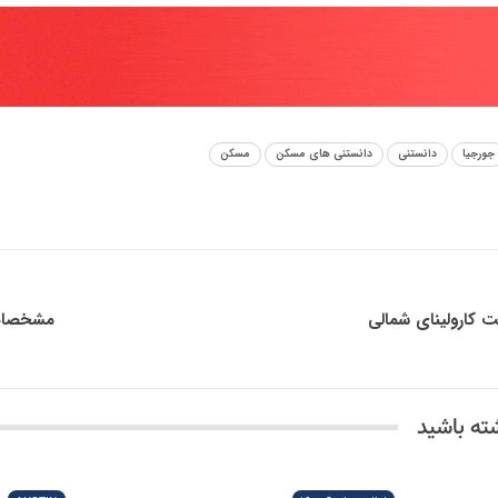
سکن ایرانیان آمریکا MaskanUSA
7 سال پیش
ا، و …)مشخصات برجسته شهر آلفارتا در ایالت جورجیا (از مناطق امن…