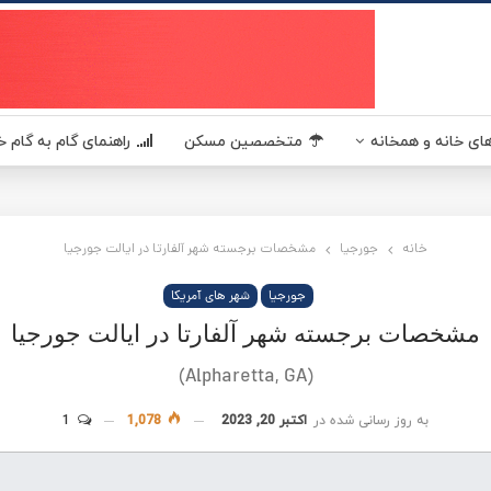
یکا - مسکن آمریکا MaskanUSA مرجعی در زمینه املاک و مسکن آمریکا برای فارسی زبانان