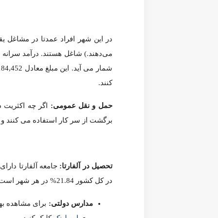
کاهش آلودگی هوا و ترافیک گشته است.
تحصیل در آلفارتا
:
بزرگسالان در آلفارتا دارای مدرک دانشگاهی هستند.
مدارس دولتی
:
برای مشاهده بهترین محله‌های آلفارتا برا
دانشگاه ها
:
نزدیکترین دانشگاها به آلفارتا عبارتند از:
آمار جرم و جنایت در آلفارتا:
را می توانید در
این نقشه
مشاهده نمایید. هر اندازه رنگ آبی یک م
ترجمه:
مسکن آمریکا
| منبع:
neighborhoodscout.com