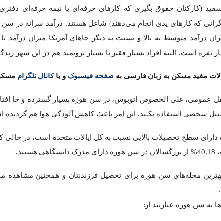
یایی، ایرلندی و اروپایی است. رایج ترین زبان که در سن هوزه صحبت
 کارهای حرفه‌ای یا نیمه حرفه‌ای دفتری مانند مدیریت، فروش و … را ا
یدی انجام می‌دهند) شاغل هستند. درآمد سرانه در سن هوزه در سال 2010 به 37,845$ رسید ک
ات مفید مسکن به زبان فارسی به
صفحه فیسبوک
و یا
کانال
تلگرام
مسکن
وس، در سن هوزه بسیار گسترده و جا افتاده است و بسیاری از مردم 
ای تحصیل فرزندنتان و همچنین مشاهده مدارس دولتی و نیز بهترین م
n Jose State University – San Jose City College – Santa Clara Universi