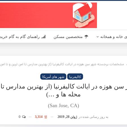
یکا - مسکن آمریکا MaskanUSA مرجعی در زمینه املاک و مسکن آمریکا برای فارسی زبانان
ین مدارس تا امن ترین و نا امن ترین محله ها و …)