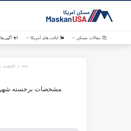
MaskanUSA . مسکن آمر
مقالات مسکن
قوانین مسکن
سرمایه گذاری
دانستنی های مسکن آمریکا
خرید و فروش ملک در آمریکا
اخبار مسکن
ایالت های آمریکا
کالیفرنیا . California
خانه
تگزاس . Texas
کالیفرنیا
ویرجینیا . Virginia
مشخصات برجسته شهر سن هوزه در ایالت کالیفرنیا (از بهتر