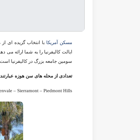
مسکن آمریکا
شهر بسیار بزرگ واقع در ایالت کالیفرنیا با جمعیت 1,025,350 نفر و 202 محله است. سن هوزه سومین جامعه بزرگ در کالیفرنیا است.
کل آمریکا جزو گران ترین هاست!
تعدادی از محله های
سن هوزه
عبارتند از:
Anne darling – Leyva – Edenvale – Sierramont – Piedmont Hills