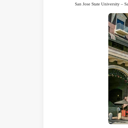
 یک منطقه
پر رنگتر
باشد، آن منطقه
نا امن تر
می‌باشد. مناطق با
سی با شماره
2026304803
تماس بگیرید