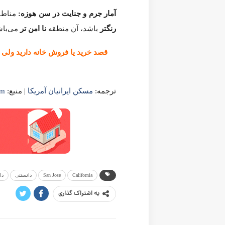
San Jose
California
دانستنی
دانستنی های مسکن
سن حوزه
شهرهای آم
3,314
0
به اشتراک گذاری
پست قبلی
مشخصات برجسته شهر سن دیگو در ایالت کالیفرنیا (از مناطق امن
پست بعدی
مشخصات برجسته شهر لانگ بیچ در ایالت کالیفرنیا. 2025
ممکن است شما دوست داشته باشید
بیشتر از نویسنده
شهر های آمریکا
زندگی در شهرهای گران آمریکا؛ وقتی هزینه‌ها از درآمد جلو می‌زنند. 5
ایالت های آمریکا
10 کلانشهر در آمریکا که هنوز هم می توانید در آنها خانه ای با قیمت زیر 300 هزار دلار…