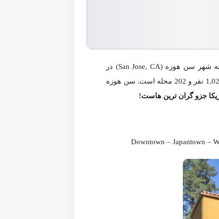
با انتخاب گزیده ای از مقالات منتشر شده در neighborhoodscout، تعدادی از مشخصات برجسته شهر سن هوزه (San Jose, CA) در ایالت کالیفرنیا را به شما ارائه می دهد. سن هوزه یک
مت مسکن در شهر سن هوزه نه تنها در ایالت کالیفرنیا، بلکه در
D