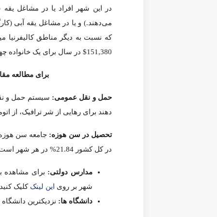
سفیدپوست هستند. مهمترین اصالت ها در سن هوزه انگلیسی، ایتال
صحبت می شود عبارتند از اسپانیایی و ویتنامی. 38.86% ساکنان این شهر مهاجر هستند.
در این شهر افراد یا در مشاغل یقه سفید (کارکنان حقوق بگیری که
بالایی به شمار می آید. این مبلغ معادل 151,380$ در سال برای یک خانواده چهار نفره است. البته افراد بسیار فقیر یا بسیار ثروتمند هم در این شهر زندگی می کنند.
برای مطالعه مقال
حمل و نقل عمومی:
سیستم حمل و نقل عمومی، علی الخصوص اتوب
استفاده نکنند. این امر باعث کاهش آلودگی هوا هم گردیده است.
تحصیل در سن هوزه
:
بزرگسالان در سن هوزه دارای مدرک دانشگاهی هستند.
مدارس دولتی
:
برای مشاهده بهترین محله‌های سن هوزه بر
دانشگاه ها
:
نزدیکترین دانشگاه ها به سن هوزه عبارتند از:
ty – Evergreen Valley College – The National Hispanic University