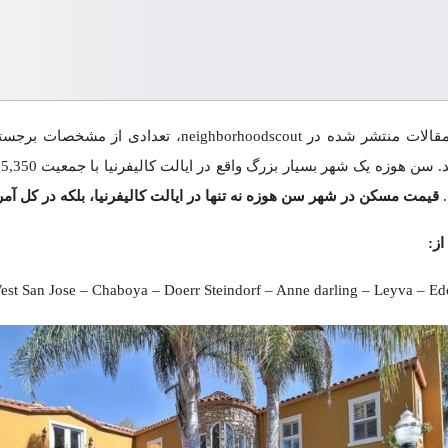
قی
owntown – Japantown – West San Jose – Chaboya – Doerr Steindorf – 