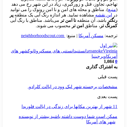
تهاجم، تجاوز، قتل و زورگیری، زیاد در این شهر رخ می دهد
(
منبع
). مناطق و محله های امن و نا امن رونوک را می توانید
در
این نقشه
مشاهده نمایید. هر اندازه رنگ آبی یک منطقه
پر
رنگتر
باشد، آن منطقه
نا امن تر
می‌باشد. مناطق با رنگ آبی
کمرنگ تر
، مناطق
امن تر
محسوب می شوند.
ترجمه:
مسکن آمریکا
| منبع:
neighborhoodscout.com
Virginia
roanoke
دانستنی
دانستنی های مسکن
روئانوک
شهر های
آمریکا
ویرجینیا
1,084
0
به اشتراک گذاری
پست قبلی
مشخصات برجسته شهر لیک وود در ایالت کلرادو.
پست بعدی
11 شهر از بهترین مکانها برای زندگی در ایالت فلوریدا
ممکن است شما دوست داشته باشید
بیشتر از نویسنده
شهر های آمریکا