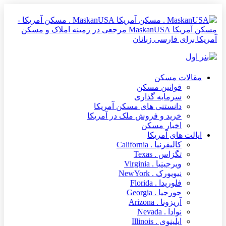
MaskanUSA . مسکن آمریکا -
مسکن آمریکا MaskanUSA مرجعی در زمینه املاک و مسکن
آمریکا برای فارسی زبانان
مقالات مسکن
قوانین مسکن
سرمایه گذاری
دانستنی های مسکن آمریکا
خرید و فروش ملک در آمریکا
اخبار مسکن
ایالت های آمریکا
کالیفرنیا . California
تگزاس . Texas
ویرجینیا . Virginia
نیویورک . NewYork
فلوریدا . Florida
جورجیا . Georgia
آریزونا . Arizona
نوادا . Nevada
ایلینوی . Illinois