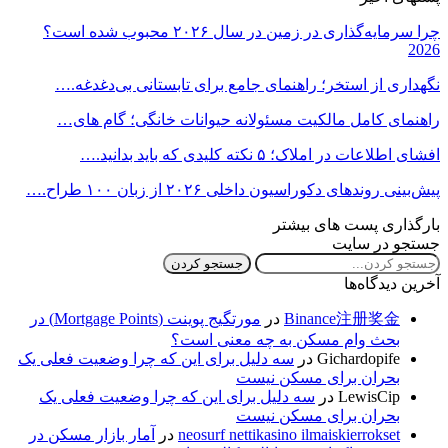
چرا سرمایه‌گذاری در زمین در سال ۲۰۲۶ محبوب شده است؟
2026
نگهداری از استخر؛ راهنمای جامع برای تابستانی بی‌دغدغه.…
راهنمای کامل مالکیت مسئولانه حیوانات خانگی؛ گام های…
افشای اطلاعات در املاک؛ ۵ نکته کلیدی که باید بدانید.…
پیش‌بینی روندهای دکوراسیون داخلی ۲۰۲۶ از زبان ۱۰۰ طراح.…
بارگذاری پست های بیشتر
جستجو در سایت
آخرین دیدگاه‌ها
Binance注册奖金
در
مورتگیج پوینت (Mortgage Points) در
بحث وام مسکن به چه معنی است؟
Gichardopife
در
سه دلیل برای این که چرا وضعیت فعلی یک
بحران برای مسکن نیست
LewisCip
در
سه دلیل برای این که چرا وضعیت فعلی یک
بحران برای مسکن نیست
neosurf nettikasino ilmaiskierrokset
در
آمار بازار مسکن در