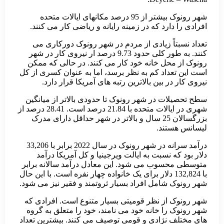
شهر رونوک بیشتر از 95 درصد مکانهای ایالات متحده
افرادی را دارد که در زمینه رایانه و ریاضی کار می کنند.
تعداد نسبتاً زیادی از مردم در شهر رونوک دورکاری می
کنند. به طور کلی حدود 9.73 درصد ار نیروی کار در شهر
رونوک از محل خانه خود کار می کنند. در حالی که ممکن
است این تعداد کم به نظر برسد، اما به عنوان کسری از کل
نیروی کار در بین بالاترین رتبه های آمریکا قرار دارد.
سطح تحصیلات در شهر رونوک تا حدودی بالاتر از میانگین
شهری در ایالات متحده با 21.84 درصد است. 28.41 درصد از
بزرگسالان 25 سال و بالاتر در شهر حداقل دارای مدرک
لیسانس هستند.
درآمد سرانه در شهر رونوک در سال 2022 برابر با 33,206
دلار بود که نسبت به ایالت ویرجینیا و کل آمریکا درآمد
متوسطی محسوب می شود. این معادل درآمد سالانه برابر
با 132,824 دلار برای یک خانواده چهار نفره است. با این حال
شهر رونوک شامل افراد بسیار ثروتمند و فقیر نیز می شود.
شهر رونوک از نظر قومیتی بسیار متنوع است. افرادی که
شهر رونوک را خانه خود می نامند، خود را متعلق به گروه
های مختلف نژادی و قومی توصیف می کنند. بیشترین تعداد