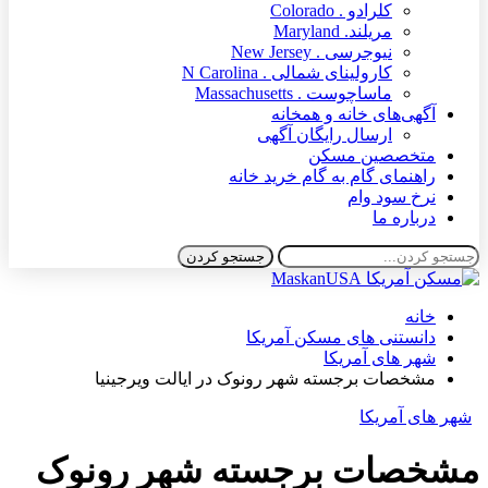
کلرادو . Colorado
مریلند. Maryland
نیوجرسی . New Jersey
کارولینای شمالی . N Carolina
ماساچوست . Massachusetts
آگهی‌های خانه و همخانه
ارسال رایگان آگهی
متخصصین مسکن
راهنمای گام به گام خرید خانه
نرخ سود وام
درباره ما
خانه
دانستنی های مسکن آمریکا
شهر های آمریکا
مشخصات برجسته شهر رونوک در ایالت ویرجینیا
شهر های آمریکا
مشخصات برجسته شهر رونوک