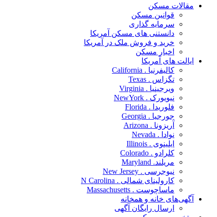
مقالات مسکن
قوانین مسکن
سرمایه گذاری
دانستنی های مسکن آمریکا
خرید و فروش ملک در آمریکا
اخبار مسکن
ایالت های آمریکا
کالیفرنیا . California
تگزاس . Texas
ویرجینیا . Virginia
نیویورک . NewYork
فلوریدا . Florida
جورجیا . Georgia
آریزونا . Arizona
نوادا . Nevada
ایلینوی . Illinois
کلرادو . Colorado
مریلند. Maryland
نیوجرسی . New Jersey
کارولینای شمالی . N Carolina
ماساچوست . Massachusetts
آگهی‌های خانه و همخانه
ارسال رایگان آگهی