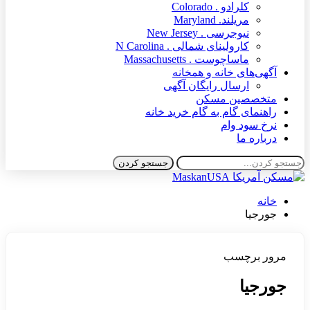
کلرادو . Colorado
مریلند. Maryland
نیوجرسی . New Jersey
کارولینای شمالی . N Carolina
ماساچوست . Massachusetts
آگهی‌های خانه و همخانه
ارسال رایگان آگهی
متخصصین مسکن
راهنمای گام به گام خرید خانه
نرخ سود وام
درباره ما
خانه
جورجیا
مرور برچسب
جورجیا