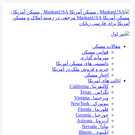
MaskanUSA . مسکن آمریکا -
مسکن آمریکا MaskanUSA مرجعی در زمینه املاک و مسکن
آمریکا برای فارسی زبانان
مقالات مسکن
قوانین مسکن
سرمایه گذاری
دانستنی های مسکن آمریکا
خرید و فروش ملک در آمریکا
اخبار مسکن
ایالت های آمریکا
کالیفرنیا . California
تگزاس . Texas
ویرجینیا . Virginia
نیویورک . NewYork
فلوریدا . Florida
جورجیا . Georgia
آریزونا . Arizona
نوادا . Nevada
ایلینوی . Illinois