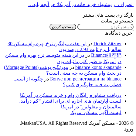
انصراف از پیشنهاد خرید خانه در آمریکا؛ هر آنچه باید…
بارگذاری پست های بیشتر
جستجو در سایت
آخرین دیدگاه‌ها
Derick Zitzow
در
این هفته میانگین نرخ بهره وام مسکن 30
ساله با نرخ ثابت 2.93 درصد بود.
Binance推荐码
در
در این هفته متوسط نرخ بهره وام مسکن
در آمریکا به طور کلی با ثبات بود.
binance konto skapande
در
مورتگیج پوینت (Mortgage Points)
در بحث وام مسکن به چه معنی است؟
Бонус при регистрации на binance
در
چگونه از آسیب
فصلی به خانه جلوگیری کنیم؟
دریافت مشاوره رایگان وام و خرید مسکن در آمریکا
لیست آپارتمان های اجاره ای­ برای اقشار “کم درآمد،
سالمندان و معلولین” در آمریکا
لیست آگهی مسکن آمریکا
© 2026 - مسکن آمریکا MaskanUSA. All Rights Reserved.
ورود