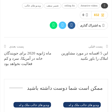
برای دریافت گزارش هفتگی نرخ سود وام مسکن آمریکا و
همچنین مطالعه مقالات مفید مسکن به زبان فارسی به
صفحه
فیسبوک
،
تلگرام
، و یا
اینستگرام
“مسکن آمریکا”
بپیوندید.
قصد خرید یا فروش خانه دارید ولی نمی دونید از کجا باید
شروع کنید؟ برای دریافت مشاوره رایگان به زبان
فارسی
با شماره
2026304803
تماس بگیرید
ceiling fix
Attractive videos
تعمیر سقف
ویدیو های جالب
832
0