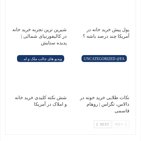
به اشتراک گذاری
پست قبلی
این 5 افسانه در مورد مشاورین املاک را باور نکنید
پست بعدی
ماه ژانویه 2020 برای جویندگان خانه در آمریکا، سرد و کم
فعالیت نخواهد بود
ممکن است شما دوست داشته باشید
ویدیو های جالب ملک و املاک در آمریکا
پول پیش خرید خانه در آمریکا چند درصد باشه ؟
ویدیو های جالب ملک و املاک در آمریکا
شیرین ترین تجربه خرید خانه در کالیفورنیای شمالی | پدیده
ستایش
Uncategorized @fa
نکات طلایی خرید خونه در دالاس، تگزاس | روهام قاسمی