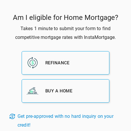
آخرین دیدگاه‌ها
Бонус при регистрации на binance
در
چگونه از آسیب فصلی به خانه
جلوگیری کنیم؟
注册
در
برای دریافت وام مسکن در آمریکا به چه کردیت اسکوری نیاز
دارید؟
Robby Quijada
در
این هفته میانگین نرخ بهره وام مسکن 30 ساله با نرخ
ثابت 2.93 درصد بود.
註冊binance
در
حد بالاتر مبلغ وام مسکن آمریکا اعمال شد
دریافت مشاوره رایگان وام و خرید مسکن در آمریکا