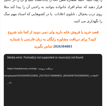
قرار دهید که تمام افراد خانواده بتوانند به راحتی آن را پیدا کند مثلا
روی درب یخچال ، تابلوی اعلانات یا در کشوهایی که اسناد مهم سگ
را نگهداری می کنید.
قصد خرید یا فروش خانه دارید ولی نمی دونید از کجا باید شروع
کنید؟ برای دریافت مشاوره رایگان به زبان فارسی با شماره
2026304803
تماس بگیرید
نمایشگر
Media error: Format(s) not supported or source(s) not found
ویدیو
دریافت پرونده: https://maskanusa.com/wp-
ontent/uploads/2020/06/85510850_2537622729889852_863340975420866560_n.mp4?
_=1