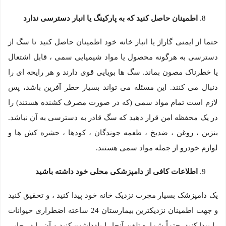
اطمینان حاصل کنید که به پارکینگ یا انبار دسترسی ندارد
حتما از ایمنی گاراژ یا انبار خانه خود اطمینان حاصل کنید تا سگ از
دسترسی به هرگونه محصول یا مواد شیمیایی سمی ، قابل اشتعال
یا خطرناک مصون بماند. سگ ها بویایی قوی دارند و هر رایحه ای را
دنبال می کنند. این مسئله می تواند بسیار خطر آفرین باشد، پس
لازم است تمام مواد سمی (که در صورت مصرف کشنده هستند) را
در یک محفظه امن قرار دهید که سگ قادر به دسترسی به آن نباشد.
بنزین ، روغن ، ضدیخ ، طعمه جوندگان ، کودها ، حشره کش ها و
لوازم خودرو از جمله مواد سمی هستند.
اطلاعات کافی از دامپزشکی محلی خود داشته باشید
یک دامپزشک بسیار مجرب نزدیک خانه خود پیدا کنید ، و تحقیق کنید
و جهت اطمینان نزدیکترین بیمارستان 24 ساعته اضطراری حیوانات
را پیدا کنید. حتماً شماره تلفن آنجا را یادداشت کنید و آن را در جایی