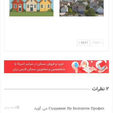
چشم‌انداز بازار مسکن آمریکا
سه پرسش مربوط به بازار
در نیمه دوم سال 2026
مسکن که این فصل در هر
جمعی مطرح می‌شود. 2025
NEXT
PREV
2 نظرات
Създаване На Безплатен Профил
می گوید
8 ماه پیش