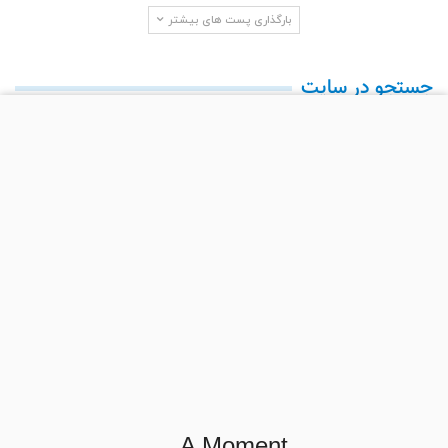
پیش‌بینی روندهای دکوراسیون داخلی ۲۰۲۶ از زبان ۱۰۰ طراح.…
بارگذاری پست های بیشتر
جستجو در سایت
آخرین دیدگاه‌ها
gratis binance-konto
در
سه راه برای افزایش شانس یک ارزیابی مطلوب
برای یک خانه در آمریکا
Derick Zitzow
در
این هفته میانگین نرخ بهره وام مسکن 30 ساله با نرخ
ثابت 2.93 درصد بود.
Binance推荐码
در
در این هفته متوسط نرخ بهره وام مسکن در آمریکا به