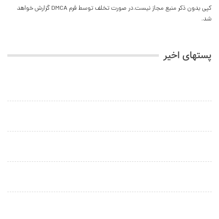
مدیریت, مترجمان و پیشتیبانی می باشد…
کپی بدون ذکر منبع مجاز نیست.در صورت تخلف توسط فرم DMCA گزارش خواهد
شد.
پستهای اخیر
چرا سرمایه‌گذاری در زمین در سال ۲۰۲۶ محبوب شده است؟ 2026
نگهداری از استخر؛ راهنمای جامع برای تابستانی بی‌دغدغه.…
راهنمای کامل مالکیت مسئولانه حیوانات خانگی؛ گام های…
افشای اطلاعات در املاک؛ ۵ نکته کلیدی که باید بدانید.…