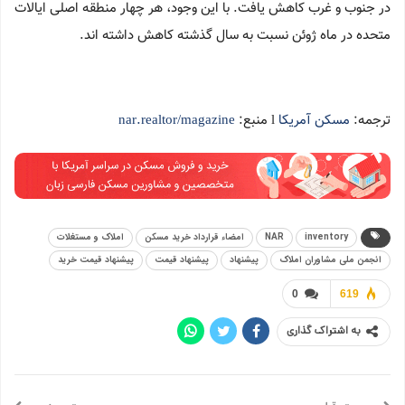
در جنوب و غرب کاهش یافت. با این وجود، هر چهار منطقه اصلی ایالات
متحده در ماه ژوئن نسبت به سال گذشته کاهش داشته اند.
ترجمه:
مسکن آمریکا
l منبع:
nar.realtor/magazine
inventory
NAR
امضاء قرارداد خرید مسکن
املاک و مستغلات
انجمن ملی مشاوران املاک
پیشنهاد
پیشنهاد قیمت
پیشنهاد قیمت خرید
0
619
به اشتراک گذاری