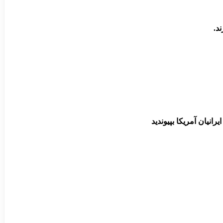
د.
انیان آمریکا بپیوندید