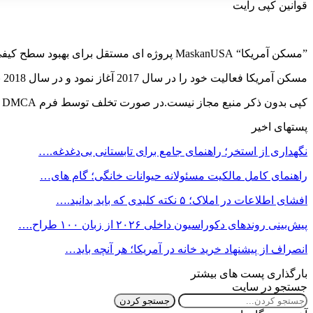
قوانین کپی رایت
”مسکن آمریکا“ MaskanUSA پروژه ای مستقل برای بهبود سطح کیفی و رفع نیاز جامعه فارسی زبانان مقیم آمریکا در زمینه مسکن می باشد.
مسکن آمریکا فعالیت خود را در سال 2017 آغاز نمود و در سال 2018 با نام MaskanUSA LLC در ایالت ویرجینیا به ثبت رسید. این شرکت متشکل از سه تیم مدیریت, مترجمان و پیشتیبانی می باشد…
کپی بدون ذکر منبع مجاز نیست.در صورت تخلف توسط فرم DMCA گزارش خواهد شد.
پستهای اخیر
نگهداری از استخر؛ راهنمای جامع برای تابستانی بی‌دغدغه.…
راهنمای کامل مالکیت مسئولانه حیوانات خانگی؛ گام های…
افشای اطلاعات در املاک؛ ۵ نکته کلیدی که باید بدانید.…
پیش‌بینی روندهای دکوراسیون داخلی ۲۰۲۶ از زبان ۱۰۰ طراح.…
انصراف از پیشنهاد خرید خانه در آمریکا؛ هر آنچه باید…
بارگذاری پست های بیشتر
جستجو در سایت