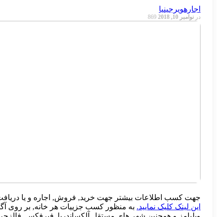
اجاره
ویرجینیا
در
نوامبر 10, 2018
869
جهت کسب اطلاعات بیشتر جهت خرید, فروش, اجاره و یا دریافت م
این لینک کلیک نمایید.
ویلیامز و همچنین شهر های مستقل آلکساندریا, فیرفکس, فالزچ