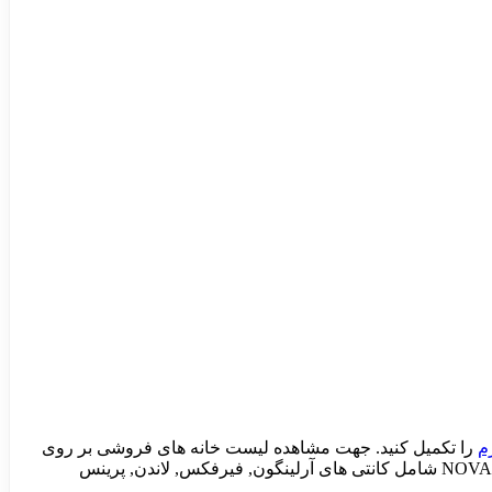
م
را تکمیل کنید. جهت مشاهده لیست خانه های فروشی بر روی
به منظور کسب جزییات هر خانه, بر روی آگهی مورد نظر کلیک نمایید. (این لیست به طور خودکار آپدیت می شود). NOVA شامل کانتی های آرلینگون, فیرفکس, لاندن, پرینس