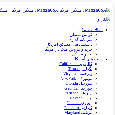
MaskanUSA . مسکن آمریکا - مسکن آمریکا MaskanUSA مرجعی در زمینه املاک و مسکن آمریکا برای فارسی زبانان
مقالات مسکن
قوانین مسکن
سرمایه گذاری
دانستنی های مسکن آمریکا
خرید و فروش ملک در آمریکا
اخبار مسکن
ایالت های آمریکا
کالیفرنیا . California
تگزاس . Texas
ویرجینیا . Virginia
نیویورک . NewYork
فلوریدا . Florida
جورجیا . Georgia
آریزونا . Arizona
نوادا . Nevada
ایلینوی . Illinois
کلرادو . Colorado
مریلند. Maryland