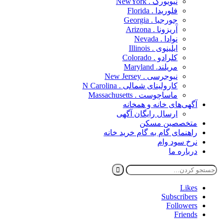
نیویورک . NewYork
فلوریدا . Florida
جورجیا . Georgia
آریزونا . Arizona
نوادا . Nevada
ایلینوی . Illinois
کلرادو . Colorado
مریلند. Maryland
نیوجرسی . New Jersey
کارولینای شمالی . N Carolina
ماساچوست . Massachusetts
آگهی‌های خانه و همخانه
ارسال رایگان آگهی
متخصصین مسکن
راهنمای گام به گام خرید خانه
نرخ سود وام
درباره ما
Likes
Subscribers
Followers
Friends