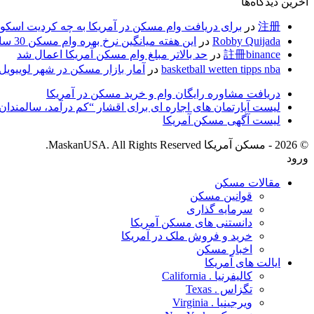
آخرین دیدگاه‌ها
注册
در
برای دریافت وام مسکن در آمریکا به چه کردیت اسکوری
Robby Quijada
در
این هفته میانگین نرخ بهره وام مسکن 30 ساله با نرخ ثابت 2.93 درصد بود.
註冊binance
در
حد بالاتر مبلغ وام مسکن آمریکا اعمال شد
basketball wetten tipps nba
در
آمار بازار مسکن در شهر لوییویل 
دریافت مشاوره رایگان وام و خرید مسکن در آمریکا
لیست آپارتمان های اجاره ای­ برای اقشار “کم درآمد، سالمندان 
لیست آگهی مسکن آمریکا
© 2026 - مسکن آمریکا MaskanUSA. All Rights Reserved.
ورود
مقالات مسکن
قوانین مسکن
سرمایه گذاری
دانستنی های مسکن آمریکا
خرید و فروش ملک در آمریکا
اخبار مسکن
ایالت های آمریکا
کالیفرنیا . California
تگزاس . Texas
ویرجینیا . Virginia