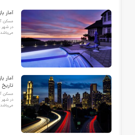
زیلو، ارزش خانه‌های آتلانتا طی ۱۲ ماه گذشته به…
بهترین محل های زندگی در شهر آتلانتا در ای
دلیل شما برای نقل مکان به آتلانتا، برای همه افراد…
آنچه باید در مورد شهر آتلانتا در ایالت جور
مناطق پرجنب و جوش و گوناگون، مسکن مقرون به صرفه و اقتصادی
بهترین کسب و کارها، بالاترین نرخ های رشد شغلی و خوشایندتری
دانستنی های ایالت جورجیا
1)اهالی جورجیا به شدت طرفدار ورزش هستند…
مشخصات برجسته شهر سندی اسپرینگز در ا