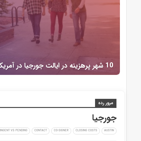
نیویورک . NewYork
فلوریدا . Florida
10 شهر خطرناک در ایالت جورجیا در آمریکا
جورجیا . Georgia
آریزونا . Arizona
نوادا . Nevada
10 مورد از بهترین شهر ها برای زندگی در ایالت جورجیا در سال 2019
ایلینوی . Illinois
کلرادو . Colorado
10 شهر از ارزانترین مکان ها برای زندگی در ایالت جورجیا بر مبنای…
مریلند. Maryland
نیوجرسی . New Jersey
کارولینای شمالی . N Carolina
ماساچوست . Massachusetts
مرور رده
آگهی‌های خانه و همخانه
ارسال رایگان آگهی
جورجیا
متخصصین مسکن
راهنمای گام به گام خرید خانه
نرخ سود وام
ontact
Contingent vs Pending
First Time Homebuyer
Fixer Upper
درباره ما
آمار بازار مسکن در شهر ساوانا در ایالت ج
پست ها
دسته بندی ها
زیلو، ارزش خانه‌های ساوانا طی ۱۲ ماه گذشته به میزان…
برچسب ها
آمار بازار مسکن در شهر آتلانتا در ایالت جورجیا (آخ