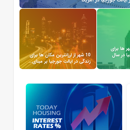
مسکن آمریکا، با انتخاب گزیده ای از داده های سایت زیلو، آماری در ارتباط با بازار مسکن در شهر ساوانا در ایالت جورجیا را ارائه می دهد. میانه ارزش خانه در ساوانا 135,300$ می‌باشد. طبق گزارش