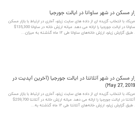
الت جورجیا
مسکن آمریکا، با انتخاب گزیده ای ازمقاله منتشر شده در وبسایت lifestorage، بهترین محله ها برای
جیا بدانید (از امن ترین محله ها برای زندگی ت
 که به سرعت در حال توسعه و ترقی است، هزاران نفر را از سراسر 
ن مناطق را…
یالت جورجیا