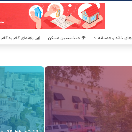
یکا - مسکن آمریکا MaskanUSA مرجعی در زمینه املاک و مسکن آمریکا برای فارسی زبانان