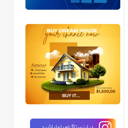
مسکن آمریکا، با انتخاب گزیده ای از داده های سایت زیلو، آماری در ارتباط با بازار مسکن در شهر آتلانتا در ایالت جورجیا را ارائه می دهد. میانه ارزش خانه در آتلانتا 259,700$ می‌باشد. طبق گزارش
 زندگی در شهر آتلانتا، در اختیارتان قرار می دهد. آتلانتا از تعداد زیادی شهرک تشکیل شده و فارغ از
ا وضعیت…
کشور برای زندگی به آتلانتا می کشاند. این شهر برخی از
آیا می خواهید به ایالت جورجیا مهاجرت کنید؟ این ایالت با جمعیتی 10 میلیون نفری، به مقصد محبوبی برای آمریکاییان تبدیل شده است. در این مقاله به 15 نکته مهم در مورد این شهر اشاره خواهیم کرد.