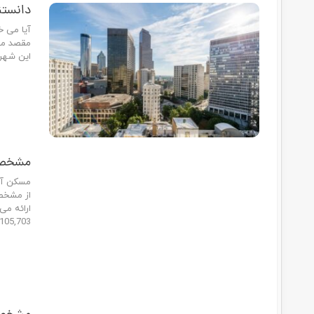
بزرگ واقع در ایالت جورجیا با جمعیت 60,941 نفر و 58 محله…
بارگذاری پست های بیشتر