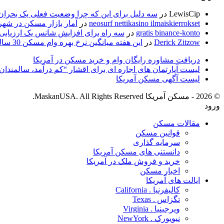
LewisCip
در
سه دلیل برای این که چرا وضعیت فعلی یک بحرا
neosurf nettikasino ilmaiskierrokset
در
آمار بازار مسکن در شهر 
gratis binance-konto
در
سه راه برای افزایش شانس یک ارزیابی 
Derick Zitzow
در
این هفته میانگین نرخ بهره وام مسکن 30 ساله با نرخ ثابت 2.93 درصد بود.
دریافت مشاوره رایگان وام و خرید مسکن در آمریکا
لیست آپارتمان های اجاره ای­ برای اقشار “کم درآمد، سالمندان 
لیست آگهی مسکن آمریکا
© 2026 - مسکن آمریکا MaskanUSA. All Rights Reserved.
ورود
مقالات مسکن
قوانین مسکن
سرمایه گذاری
دانستنی های مسکن آمریکا
خرید و فروش ملک در آمریکا
اخبار مسکن
ایالت های آمریکا
کالیفرنیا . California
تگزاس . Texas
ویرجینیا . Virginia
نیویورک . NewYork