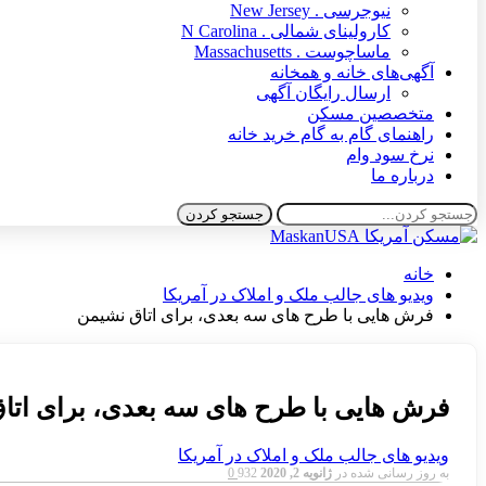
نیوجرسی . New Jersey
کارولینای شمالی . N Carolina
ماساچوست . Massachusetts
آگهی‌های خانه و همخانه
ارسال رایگان آگهی
متخصصین مسکن
راهنمای گام به گام خرید خانه
نرخ سود وام
درباره ما
خانه
ویدیو های جالب ملک و املاک در آمریکا
فرش هایی با طرح های سه بعدی، برای اتاق نشیمن
فرش هایی با طرح های سه بعدی، برای اتا
ویدیو های جالب ملک و املاک در آمریکا
به روز رسانی شده در
ژانویه 2, 2020
932
0