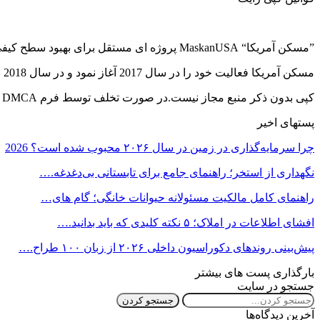
”مسکن آمریکا“ MaskanUSA پروژه ای مستقل برای بهبود سطح کیفی و رفع نیاز جامعه فارسی زبانان مقیم آمریکا در زمینه مسکن می باشد.
مسکن آمریکا فعالیت خود را در سال 2017 آغاز نمود و در سال 2018 با نام MaskanUSA LLC در ایالت ویرجینیا به ثبت رسید. این شرکت متشکل از سه تیم مدیریت, مترجمان و پیشتیبانی می باشد…
کپی بدون ذکر منبع مجاز نیست.در صورت تخلف توسط فرم DMCA گزارش خواهد شد.
پستهای اخیر
چرا سرمایه‌گذاری در زمین در سال ۲۰۲۶ محبوب شده است؟ 2026
نگهداری از استخر؛ راهنمای جامع برای تابستانی بی‌دغدغه.…
راهنمای کامل مالکیت مسئولانه حیوانات خانگی؛ گام های…
افشای اطلاعات در املاک؛ ۵ نکته کلیدی که باید بدانید.…
پیش‌بینی روندهای دکوراسیون داخلی ۲۰۲۶ از زبان ۱۰۰ طراح.…
بارگذاری پست های بیشتر
جستجو در سایت
آخرین دیدگاه‌ها