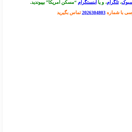
سبوک
،
تلگرام
، و یا
اینستگرام
“مسکن آمریکا” بپیوندید.
سی با شماره
2026304803
تماس بگیرید