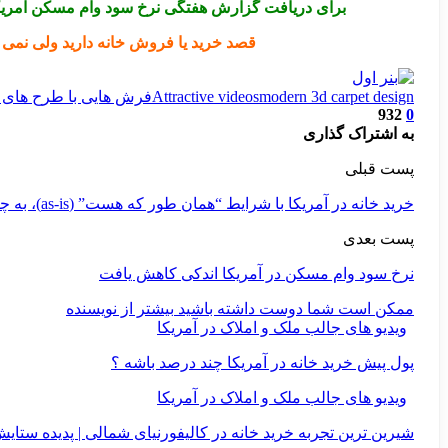
برای دریافت گزارش هفتگی نرخ سود وام مسکن آمریک
قصد خرید یا فروش خانه دارید ولی نمی د
modern 3d carpet design
Attractive videos
فرش هایی با طرح های 
932
0
به اشتراک گذاری
پست قبلی
خرید خانه در آمریکا با شرایط “همان طور که هست” (as-is)، به چه معنی است؟
پست بعدی
نرخ سود وام مسکن در آمریکا اندکی کاهش یافت
ممکن است شما دوست داشته باشید
بیشتر از نویسنده
ویدیو های جالب ملک و املاک در آمریکا
پول پیش خرید خانه در آمریکا چند درصد باشه ؟
ویدیو های جالب ملک و املاک در آمریکا
شیرین ترین تجربه خرید خانه در کالیفورنیای شمالی | پدیده ستای