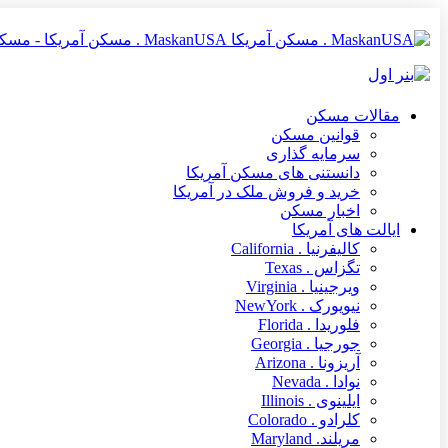
MaskanUSA . مسکن آمریکا - مسکن آمریکا MaskanUSA مرجعی در زمینه املاک و مسکن آمریکا برای فارسی زبانان
مقالات مسکن
قوانین مسکن
سرمایه گذاری
دانستنی های مسکن آمریکا
خرید و فروش ملک در آمریکا
اخبار مسکن
ایالت های آمریکا
کالیفرنیا . California
تگزاس . Texas
ویرجینیا . Virginia
نیویورک . NewYork
فلوریدا . Florida
جورجیا . Georgia
آریزونا . Arizona
نوادا . Nevada
ایلینوی . Illinois
کلرادو . Colorado
مریلند. Maryland