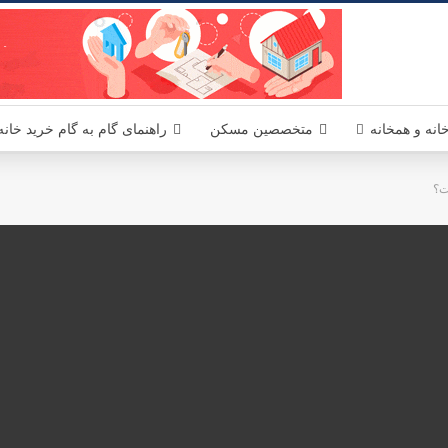
یکا - مسکن آمریکا MaskanUSA مرجعی در زمینه املاک و مسکن آمریکا برای فارسی زبانان