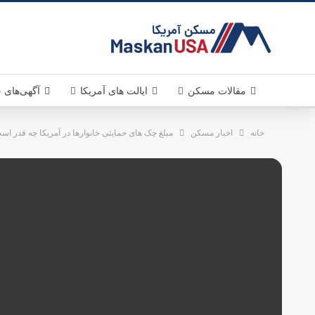
MaskanUSA . مسکن آمر
مقالات مسکن
قوانین مسکن
سرمایه گذاری
دانستنی های مسکن آمریکا
خرید و فروش ملک در آمریکا
اخبار مسکن
ایالت های آمریکا
کالیفرنیا . California
تگزاس . Texas
ویرجینیا . Virginia