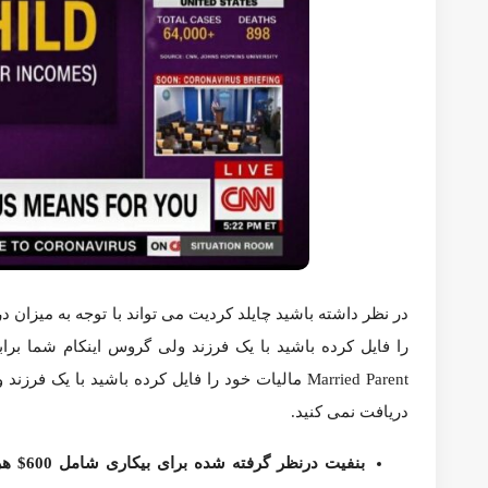
نمی کنید.
بنفیت درنظر گرفته شده برای بیکاری شامل 600$ هر هفته برای 4 هفته یا بیشتر که مازاد بر بنفیت دریافتی توسط state هست.