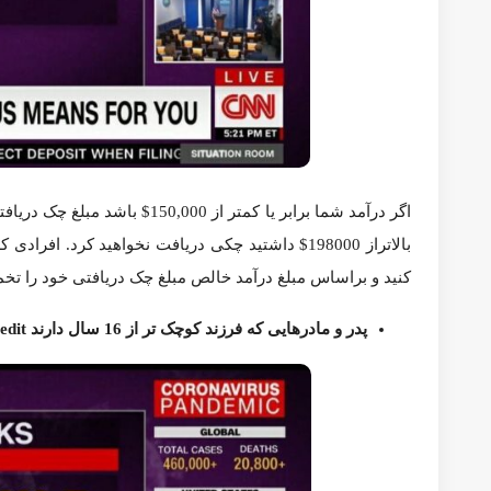
عنوان متاهل مالیات خود را فایل کردید لطفا به تصویر بالا توجه 
پدر و مادرهایی که فرزند کوچک تر از 16 سال دارند Child Credit دریافت می کنند،که 500$ برای هر فرزند می باشد.