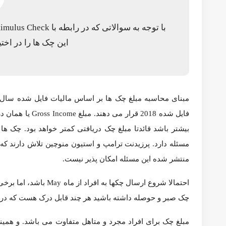
خانه
اخبار مسکن
مبلغ چک های حمایتی خانوارها در آمریکا چه قدر است؟
اخبار مسکن
کردیت
مبلغ چک های حمایتی خانوارها در 
به روز رسانی شده در
سپتامبر 19, 2022
4,215
0
Getty
با توجه به سوالاتی که در رابطه با Stimulus Check های خانوارها مطرح شد،
دارد. پرزیدنت ترامپ و استیون منوچین تلاش دارند که چک ها تا 2 تا 3 هفته آینده به دست افراد برسد درحالی که طبق اخبار منتشر شده این مسئله امکان پذیر نیست.
درحال حاضر به چک ها نیاز دارید.