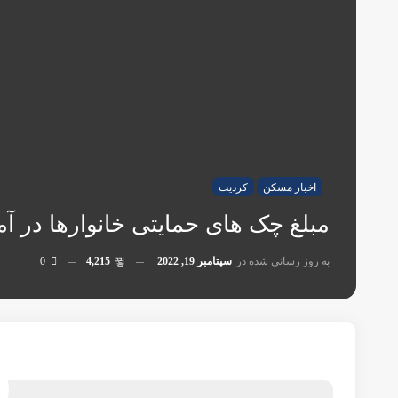
نیویورک . NewYork
فلوریدا . Florida
جورجیا . Georgia
آریزونا . Arizona
نوادا . Nevada
ایلینوی . Illinois
کلرادو . Colorado
مریلند. Maryland
نیوجرسی . New Jersey
کارولینای شمالی . N Carolina
ماساچوست . Massachusetts
آگهی‌های خانه و همخانه
ارسال رایگان آگهی
متخصصین مسکن
راهنمای گام به گام خرید خانه
نرخ سود وام
درباره ما