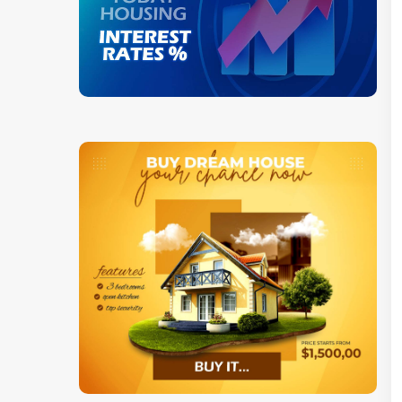
 شما عزیزان قرار می دهد.
مبنای محاسبه مبلغ چک ها بر اساس مالیات فایل شده سال 2019 هست. چنانچه مالیات 2019 را هنوز فایل نکردید، مبنا را مالیات فایل شده 2018 قرار می دهند. مبلغ Gross Income یا همان درآمد فایل
شده قبل از مالیات ملاک هست. هر چه مبلغ درآمد فایل شده بیشتر باشد قائدتا مبلغ چک دریافتی کمتر خواهد بود. چک ها مستقیما از طریق دولت ارسال می شود که IRS نقش بزرگی در این مسئله
منابع خبری اعلام کردند احتمالا از ماه April شروع میشه. برای دریافت چک صبر و حوصله داشته باشید هر چند قابل درک هست که
مبلغ چک برای افراد مجرد و متاهل متفاوت می باشد. و همینطور اگر پدر و مادر مجرد یامتاهل باشید مبلغ متفاوت خواهد بود، برای بیکاری و Uber driver, Amazon flex delivery هم بنفیت درنظر گرفته