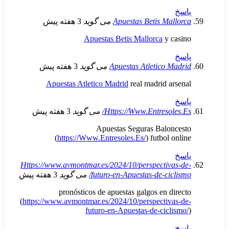
Apuestas Betis 
می گوید
3 هفته پیش
Apuestas Betis Mallorca
y
Apuestas Atletic
می گوید
3 هفته پیش
Apuestas Atletico Madrid
real madrid
Https://Www.Entres
می گوید
3 هفته پیش
Apuestas Seguras Bal
(
https://Www.Entresoles.Es/
) futb
Https://www.avmontmar.es/2024/10/perspect
futuro-en-Apuestas-de-c
می گوید
3 هفته پیش
pronósticos de apuestas galgos en
(
https://www.avmontmar.es/2024/10/perspect
futuro-en-Apuestas-de-ci