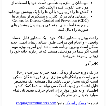
ن را ملزم به شستن دست خود یا استفاده از
 عفونی کننده الکلی کنید
ا در بیاورید یا آن ها را با یک پوشش بپوشانید
ی های مرکز کنترل و پیشگیری از بیماری ها
Centers for Disease Control and Preventi
 فاصله های اجتماعی و پوشیدن پوشش های
 دنبال کنید
مشاور املاک خود – یک مشاور قابل اعتماد
ام این مراحل طبق استانداردهای ایمنی جدید
ین برنامه شما باشد. این امر به ویژه مهم
ر موقعیتی هستید که نیاز دارید خانه خود را
 بفروشید.
ید از زندگی، همه چیز به سرعت در حال
راهکارهای مجازی برای فروشندگان ممکن
یار خوبی باشد. مثل همیشه، یک متخصص
 زمینه املاک می تواند به شما کمک کند با
طور موثر برای انجام حرکت بعدی تان تمام
در نظر بگیرید.
آمریکا
منبع:
keepingcurrentmatters.com