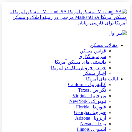
MaskanUSA . مسکن آمریکا -
مسکن آمریکا MaskanUSA مرجعی در زمینه املاک و مسکن
سی زبانان
کن
ن مسکن
ه گذاری
نی های مسکن آمریکا
و فروش ملک در آمریکا
 مسکن
مریکا
California
Texas
Virginia
NewYork
Florid
Georgi
Arizon
N
Illinoi