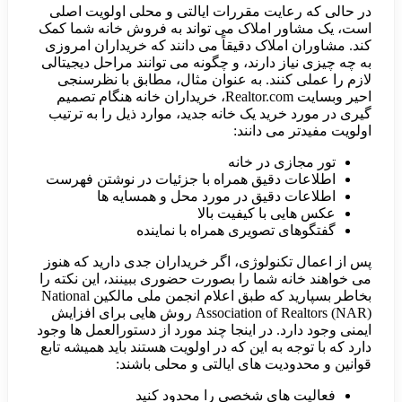
ایت مقررات ایالتی و محلی اولویت اصلی
ر املاک می تواند به فروش خانه شما کمک
املاک دقیقاً می دانند که خریداران امروزی
ز دارند، و چگونه می توانند مراحل دیجیتالی
کنند. به عنوان مثال، مطابق با نظرسنجی
احیر وبسایت Realtor.com، خریداران خانه هنگام تصمیم
خرید یک خانه جدید، موارد ذیل را به ترتیب
می دانند:
زی در خانه
 دقیق همراه با جزئیات در نوشتن فهرست
 دقیق در مورد محل و همسایه ها
ی با کیفیت بالا
ی تصویری همراه با نماینده
کنولوژی، اگر خریداران جدی دارید که هنوز
ه شما را بصورت حضوری ببینند، این نکته را
بخاطر بسپارید که طبق اعلام انجمن ملی مالکین National
Association of Realtors (NAR) روش هایی برای افزایش
د. در اینجا چند مورد از دستورالعمل ها وجود
ه به این که در اولویت هستند باید همیشه تابع
دیت های ایالتی و محلی باشند:
های شخصی را محدود کنید