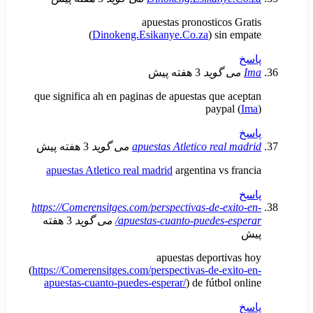
apuestas pronostico
(
Dinokeng.Esikanye.Co.za
) si
گوید
3 هفته پیش
que significa ah en paginas de apuestas que
paypa
apuestas Atletico rea
می گوید
3 هفته پیش
apuestas Atletico real madrid
argentina vs
https://Comerensitges.com/perspectivas-de-e
apuestas-cuanto-puedes-
می گوید
3 هفته
apuestas deport
(
https://Comerensitges.com/perspectivas-de-e
apuestas-cuanto-puedes-esperar/
) de fútbo