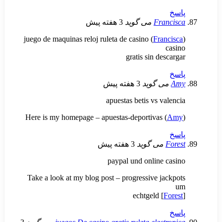
Fr
می گوید
3 هفته پیش
juego de maquinas reloj ruleta de casino (
Fr
gratis sin d
 گوید
3 هفته پیش
apuestas betis vs 
Here is my homepage – apuestas-deportivas
ی گوید
3 هفته پیش
paypal und onlin
Take a look at my blog post – progressive 
echtgeld 