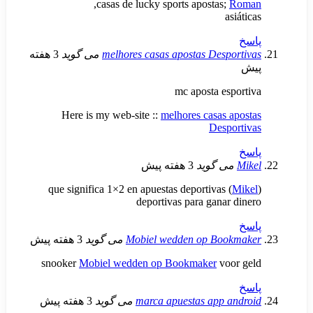
,
casas de lucky sports apostas
melhores casas apostas Des
می گوید
3 هفته
mc aposta e
Here is my web-site ::
melhores casas
Des
 گوید
3 هفته پیش
que significa 1×2 en apuestas deportivas 
deportivas para gana
Mobiel wedden op Bo
می گوید
3 هفته پیش
snooker
Mobiel wedden op Bookmaker
vo
marca apuestas app 
می گوید
3 هفته پیش