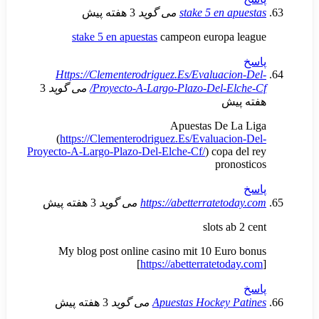
stake 5 en 
می گوید
3 هفته پیش
stake 5 en apuestas
campeon europa
Https://Clementerodriguez.Es/Evaluac
Proyecto-A-Largo-Plazo-Del-E
می گوید
3
ش
Apuestas De 
(
https://Clementerodriguez.Es/Evaluac
Proyecto-A-Largo-Plazo-Del-Elche-Cf/
) copa
pro
https://abetterratet
می گوید
3 هفته پیش
slots 
My blog post online casino mit 10 Eu
[
https://abetterrateto
Apuestas Hockey 
می گوید
3 هفته پیش