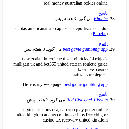
real money australian pokie
می گوید
3 هفته پیش
cuotas americanas app apuestas deportivas
(
best game gambl
می گوید
3 هفته پیش
new zealandn roulette tips and tricks, b
mulligan uk and bet365 united statesn roulet
uk, or ne
sites uk no
Here is my web page;
best game gambl
Bad Blackjack 
می گوید
3 هفته پیش
playtech casinos usa, can you play poke
united kingdom and usa online casinos free 
casino tax recovery united