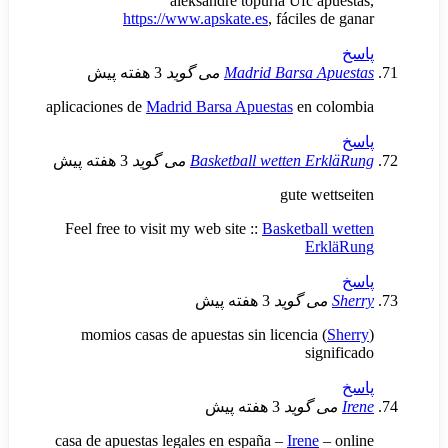
aleksandre topuria Ufc a
https://www.apskate.es
, fáciles
Madrid Barsa A
می گوید
3 هفته پیش
aplicaciones de
Madrid Barsa Apuestas
en c
Basketball wetten E
می گوید
3 هفته پیش
gute we
Feel free to visit my web site ::
Basketbal
Er
ی گوید
3 هفته پیش
momios casas de apuestas sin licencia 
sig
 گوید
3 هفته پیش
casa de apuestas legales en españa –
Irene
–