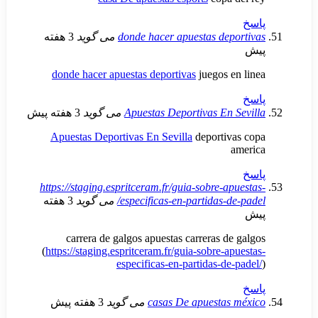
donde hacer apuestas de
می گوید
3 هفته
donde hacer apuestas deportivas
juegos 
Apuestas Deportivas En
می گوید
3 هفته پیش
Apuestas Deportivas En Sevilla
deportiv
https://staging.espritceram.fr/guia-sobre-a
especificas-en-partidas-d
می گوید
3 هفته
carrera de galgos apuestas carreras d
(
https://staging.espritceram.fr/guia-sobre-a
especificas-en-partidas-de
casas De apuestas
می گوید
3 هفته پیش