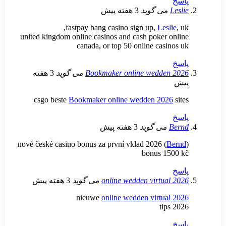
ی گوید
3 هفته پیش
fastpay bang casino sign up,
Le
united kingdom online casinos and cash poke
canada, or top 50 online ca
Bookmaker online wedd
می گوید
3 هفته
csgo beste
Bookmaker online wedden 2
ی گوید
3 هفته پیش
nové české casino bonus za první vklad 2026 
bonus 
online wedden virt
می گوید
3 هفته پیش
nieuwe
online wedden virt
t