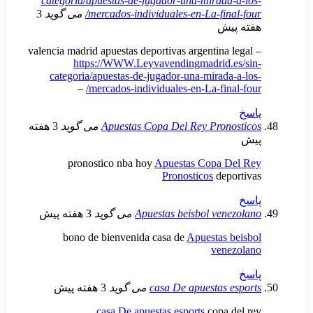
categoria/apuestas-de-jugador-una-mirad
mercados-individuales-en-La-fin
می گوید
3
ش
valencia madrid apuestas deportivas argentina
https://WWW.Leyvavendingmadrid.
categoria/apuestas-de-jugador-una-mirad
–
mercados-individuales-en-La-fin
Apuestas Copa Del Rey Pron
می گوید
3 هفته
pronostico nba hoy
Apuestas Copa 
Pronosticos
dep
Apuestas beisbol ve
می گوید
3 هفته پیش
bono de bienvenida casa de
Apuestas
ven
casa De apuestas
می گوید
3 هفته پیش
casa De apuestas esports
copa