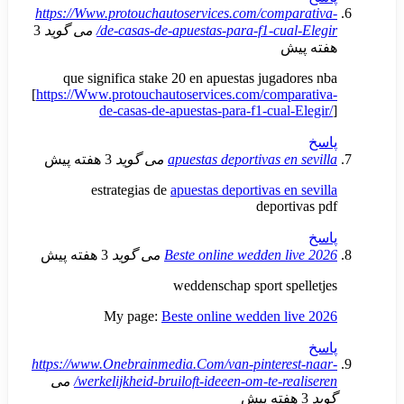
https://Www.protouchautoservices.com/comp
de-casas-de-apuestas-para-f1-cual
می گوید
3
ش
que significa stake 20 en apuestas jugad
[
https://Www.protouchautoservices.com/comp
de-casas-de-apuestas-para-f1-cual-
apuestas deportivas en
می گوید
3 هفته پیش
estrategias de
apuestas deportivas en
deport
Beste online wedden l
می گوید
3 هفته پیش
weddenschap sport sp
My page:
Beste online wedden l
https://www.Onebrainmedia.Com/van-pinteres
werkelijkheid-bruiloft-ideeen-om-te-rea
می