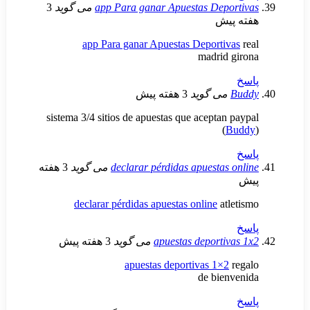
app Para ganar Apuestas Dep
می گوید
3
ش
app Para ganar Apuestas Deport
madri
ی گوید
3 هفته پیش
sistema 3/4 sitios de apuestas que acepta
(
declarar pérdidas apuesta
می گوید
3 هفته
declarar pérdidas apuestas online
a
apuestas deport
می گوید
3 هفته پیش
apuestas deportivas 1×
de bi