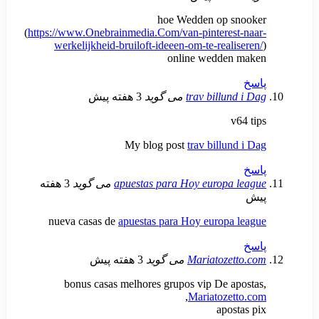
hoe Wedden op 
(
https://www.Onebrainmedia.Com/van-pintere
werkelijkheid-bruiloft-ideeen-om-te-real
online wedde
trav billu
می گوید
3 هفته پیش
My blog post
trav billu
apuestas para Hoy europa
می گوید
3 هفته
nueva casas de
apuestas para Hoy europ
Mariatoze
می گوید
3 هفته پیش
bonus casas melhores grupos vip De 
,
Mariatoze
apo