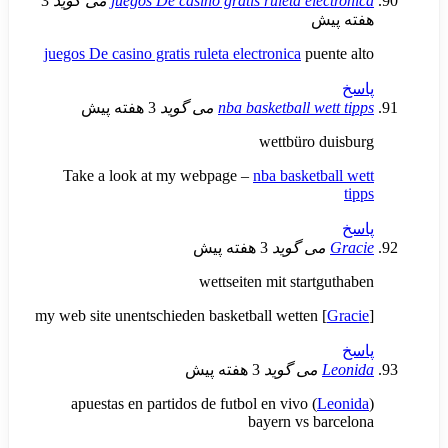
juegos De casino gratis ruleta ele
می گوید
3
ش
juegos De casino gratis ruleta electronica
pue
nba basketball we
می گوید
3 هفته پیش
wettbüro 
Take a look at my webpage –
nba basketb
می گوید
3 هفته پیش
wettseiten mit start
my web site unentschieden basketball wetten 
می گوید
3 هفته پیش
apuestas en partidos de futbol en vivo (
L
bayern vs b