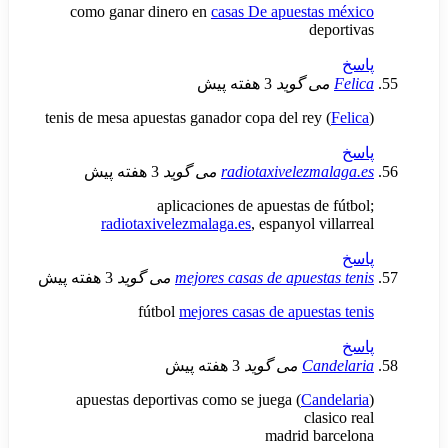
como ganar dinero en
casas De apuesta
de
ی گوید
3 هفته پیش
tenis de mesa apuestas ganador copa del rey 
radiotaxivelezm
می گوید
3 هفته پیش
aplicaciones de apuestas de
radiotaxivelezmalaga.es
, espanyol v
mejores casas de apuest
می گوید
3 هفته پیش
fútbol
mejores casas de apuest
Can
می گوید
3 هفته پیش
apuestas deportivas como se juega (
Can
cla
madrid b