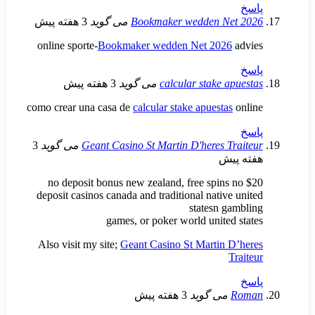
Bookmaker wedden N
می گوید
3 هفته پیش
online sporte-
Bookmaker wedden Net 202
calcular stake 
می گوید
3 هفته پیش
como crear una casa de
calcular stake apuesta
Geant Casino St Martin D'heres 
می گوید
3
ش
$20 no deposit bonus new zealand, free spin
deposit casinos canada and traditional nativ
statesn 
games, or poker world unite
Also visit my site;
Geant Casino St Martin
می گوید
3 هفته پیش