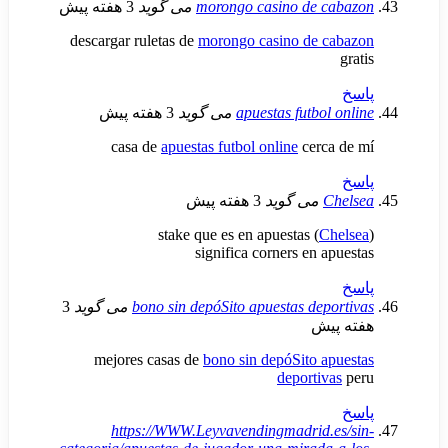
morongo casino de 
می گوید
3 هفته پیش
descargar ruletas de
morongo casino de 
apuestas futbo
می گوید
3 هفته پیش
casa de
apuestas futbol online
cerc
می گوید
3 هفته پیش
stake que es en apuestas (
significa corners en 
bono sin depóSito apuestas de
می گوید
3
ش
mejores casas de
bono sin depóSito 
deporti
https://WWW.Leyvavendingmadrid.