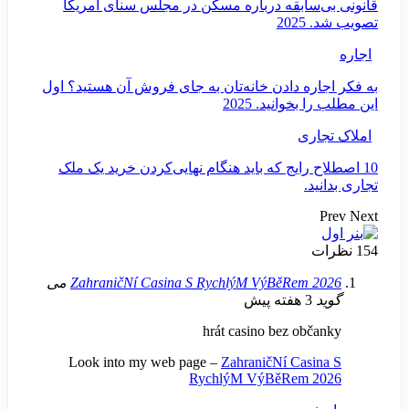
بقه درباره مسکن در مجلس سنای آمریکا
دادن خانه‌تان به جای فروش آن هستید؟ اول
نید. 2025
ایج که باید هنگام نهایی‌کردن خرید یک ملک
ZahraničNí Casina S RychlýM VýBěR
می
hrát casino bez
Look into my web page –
ZahraničNí C
RychlýM VýBěRe