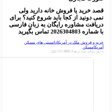
یا فروش خانه دارید ولی
 از کجا باید شروع کنید؟ برای
شاوره رایگان به زبان فارسی
د
ملک در آمریکا
دانستنی های مسکن
 در
مه 3, 2020
1,053
154