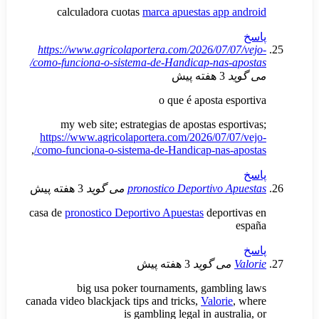
calculadora cuotas
marca apuestas app
https://www.agricolaportera.com/2026/07/
como-funciona-o-sistema-de-Handicap-nas-
3 هفته پیش
o que é aposta e
my web site; estrategias de apostas esp
https://www.agricolaportera.com/2026/07/
,
como-funciona-o-sistema-de-Handicap-nas-
pronostico Deportivo 
می گوید
3 هفته پیش
casa de
pronostico Deportivo Apuestas
depor
می گوید
3 هفته پیش
big usa poker tournaments, gambl
canada video blackjack tips and tricks,
Valori
is gambling legal in aust