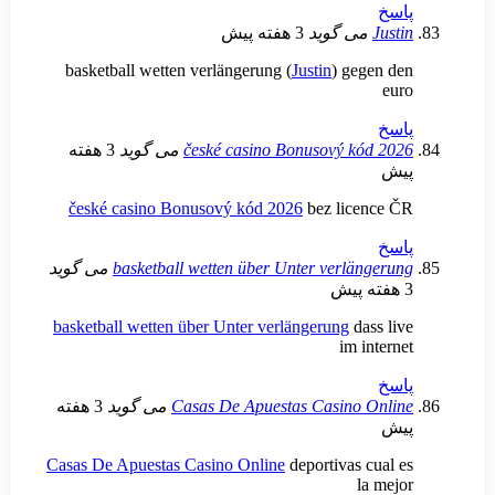
ی گوید
3 هفته پیش
basketball wetten verlängerung (
Justin
) g
české casino Bonusový k
می گوید
3 هفته
české casino Bonusový kód 2026
bez lic
basketball wetten über Unter verl
می گوید
basketball wetten über Unter verlängerung
d
im 
Casas De Apuestas Casino
می گوید
3 هفته
Casas De Apuestas Casino Online
deportivas