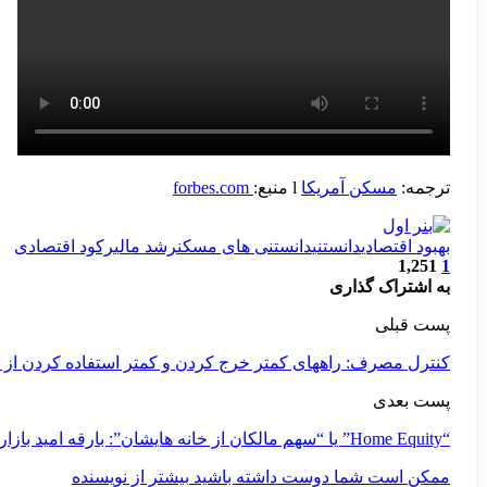
ترجمه:
مسکن آمریکا
l منبع:
forbes.com
بهبود اقتصادی
دانستنی
دانستنی های مسکن
رشد مالی
رکود اقتصادی
1,251
1
به اشتراک گذاری
پست قبلی
کنترل مصرف: راههای کمتر خرج کردن و کمتر استفاده کردن از
پست بعدی
“Home Equity” یا “سهم مالکان از خانه هایشان”: بارقه امید بازار مسکن در آمریکا برای عبور از بحران کرونا
ممکن است شما دوست داشته باشید
بیشتر از نویسنده