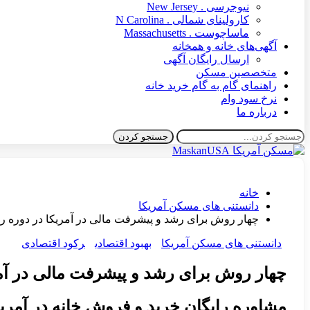
نیوجرسی . New Jersey
کارولینای شمالی . N Carolina
ماساچوست . Massachusetts
آگهی‌های خانه و همخانه
ارسال رایگان آگهی
متخصصین مسکن
راهنمای گام به گام خرید خانه
نرخ سود وام
درباره ما
خانه
دانستنی های مسکن آمریکا
چهار روش برای رشد و پیشرفت مالی در آمریکا در دوره ر
دانستنی های مسکن آمریکا
بهبود اقتصادی
رکود اقتصادی
چهار روش برای رشد و پیشرفت مالی در آمر
مشاوره رایگان خرید و فروش خانه در آمریکا: 6304803