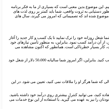
م. این موضوع بدین معنی است که بسیاری از ما به فکر برنامه
نظور دستیابی به ثروت واقعی، شما باید کمتر بر روی لذت های
این موضوع شده اند که تصمیماتی که امروز می گیرند، سال های
شغل روزانه خود را ترک نمایید تا یک کسب و کار جدید را آغاز
ن، از آن درآمد کسب نمود. بنابراین، به منظور تأمین نیازهای خود
 است، کار بسیار خطرناکی است. همانطور که اکنون مشاهده می
نیازی نیست که فوراً مشاغل دیگر یا کارهای جانبی، جایگزین درآمد فعلی شما شود. فقط باید مقداری درآمد اضافی از این کار جانبی کسب کنید. بنابراین، اگر امروز شما سالیانه 50،000 دلار از شغل خود
 که شما هرگز او را ملاقات نمی کنید، تعیین می شود. در این
یک پلن حساب بازنشستگی انفرادی که خود آن را مدیریت می کنید Self-Directed Individual Retirement Account (SDIRA) استفاده کنید، می توانید کنترل بیشتری روی درآمد خود داشته باشید.
زنشستگی خودتان را نیز به عهده می گیرید. با استفاده از این نوع خدمات می