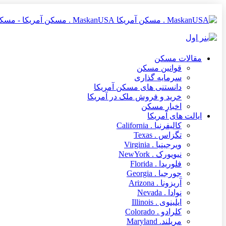
MaskanUSA . مسکن آمریکا - مسکن آمریکا MaskanUSA مرجعی در زمینه املاک و مسکن آمریکا برای فارسی زبانان
مقالات مسکن
قوانین مسکن
سرمایه گذاری
دانستنی های مسکن آمریکا
خرید و فروش ملک در آمریکا
اخبار مسکن
ایالت های آمریکا
کالیفرنیا . California
تگزاس . Texas
ویرجینیا . Virginia
نیویورک . NewYork
فلوریدا . Florida
جورجیا . Georgia
آریزونا . Arizona
نوادا . Nevada
ایلینوی . Illinois
کلرادو . Colorado
مریلند. Maryland