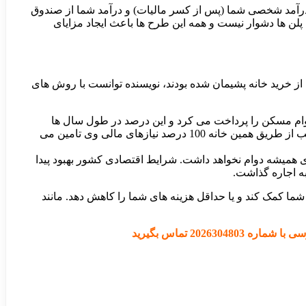
لی Internal Revenue Service (IRS) این موضوع نیز مطمئن شوید که درآمد شخصی شما (پس از کسر مالیات) و درآمد شما از صندوق
لن ها دشوار نیست و همه این طرح ها باعث ایجاد مزایای
ز رکود بسیاری از مردم از خرید خانه پشیمان شده بودند، نویسنده توانست با روش های
 از آن را به اجاره گذاشت. مستاجر از روز اول 65 درصد از قسط ماهانه وام مسکن را پرداخت می کرد و این درصد در طول سال ها
افزایش پیدا کرد. همچنین، در واحد آپارتمان او سه اتاق خواب وجود داشت، که دو اتاق آن را نیز به دوستان خود اجاره داد. بدین ترتیب از طریق همین خانه 100 درصد نیازهای مالی وی تامین می
ی همیشه دوام نخواهد داشت. شرایط اقتصادی کشور بهبود پیدا
به اجاره گذاشت.
ه شما کمک کند و یا حداقل هزینه های شما را کاهش دهد. مانند
202 تماس بگیرید