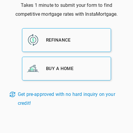
آخرین دیدگاه‌ها
Бонус при регистрации на binance
در
چگونه از آسیب فصلی به خانه
جلوگیری کنیم؟
注册
در
برای دریافت وام مسکن در آمریکا به چه کردیت اسکوری نیاز
دارید؟
Robby Quijada
در
این هفته میانگین نرخ بهره وام مسکن 30 ساله با نرخ
ثابت 2.93 درصد بود.
註冊binance
در
حد بالاتر مبلغ وام مسکن آمریکا اعمال شد
دریافت مشاوره رایگان وام و خرید مسکن در آمریکا
لیست آپارتمان های اجاره ای­ برای اقشار “کم درآمد، سالمندان و
معلولین” در آمریکا
لیست آگهی مسکن آمریکا