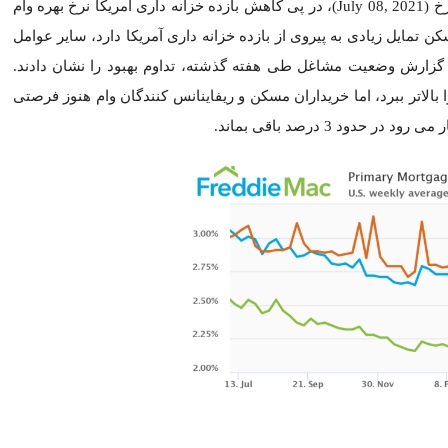
برطبق گزارش این هفته شرکت فردی مک (Freddie Mac) مورخ (July 08, 2021)، در پی کاهش با
امل می توانند تأثیرگذار باشند، مانند بازارهای کار که همچنان در گزا