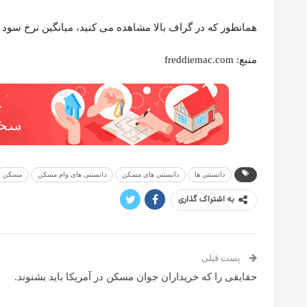
همانطور که در گراف بالا مشاهده می کنید، میانگین نرخ سود وام 30 ساله مسکن با نرخ ثابت در این هفته 2.9 درصد است
منبع: freddiemac.com
دانستنی ها
دانستنی های مسکن
دانستنی های وام مسکن
مسکن
مسکن 
550
1
به اشتراک گذاری
پست قبلی
حقایقی را که خریداران جوان مسکن در آمریکا باید بشنوند.
پست بعدی