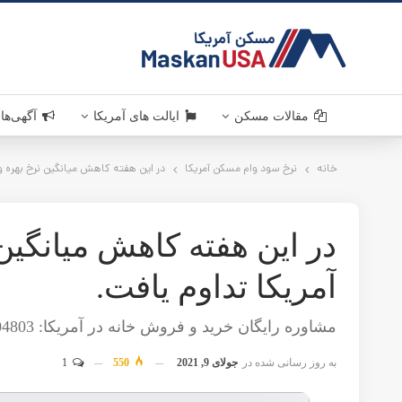
MaskanUSA . مسکن آمر
مقالات مسکن
قوانین مسکن
سرمایه گذاری
دانستنی های مسکن آمریکا
خرید و فروش ملک در آمریکا
اخبار مسکن
ایالت های آمریکا
خانه
کالیفرنیا . California
نرخ سود وام مسکن آمریکا
تگزاس . Texas
در این هفته کاهش میانگین نرخ بهره وام مسکن در آمریکا تداوم
ویرجینیا . Virginia