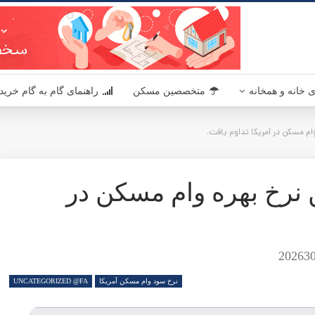
یکا - مسکن آمریکا MaskanUSA مرجعی در زمینه املاک و مسکن آمریکا برای فارسی زبانان
 یافت.