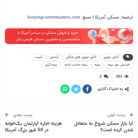
ترجمه:
مسکن آمریکا
l منبع:
keepingcurrentmatters.com
آتش سوزی
آتش سوزی های جنگلی
آرامش
آسیب
افزایش حق بیمه
بیمه
بیمه صاحب خانه
بیمه گران
2
363
به اشتراک گذاری
پست قبلی
پست بعدی
آیا بازار مسکن شروع به متعادل
هزینه اجاره آپارتمان یک‌خوابه
شدن کرده است؟
در 50 شهر بزرگ آمریکا