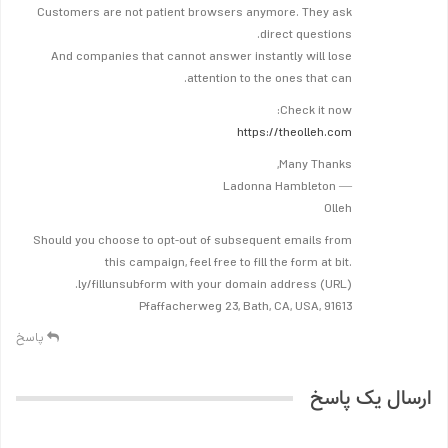
Customers are not patient browsers anymore. They ask
direct questions.
And companies that cannot answer instantly will lose
attention to the ones that can.
Check it now:
https://theolleh.com
Many Thanks,
— Ladonna Hambleton
Olleh
Should you choose to opt-out of subsequent emails from
this campaign, feel free to fill the form at bit.
ly/fillunsubform with your domain address (URL).
Pfaffacherweg 23, Bath, CA, USA, 91613
پاسخ
ارسال یک پاسخ