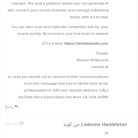
relevant. We built a platform where you can generate AI
ads, connect your social channels, and manage publishing
easily, with a free plan.
You can also scan and replicate competitor ads for your
brand quickly. No pressure, just free tools to explore.
}
Try it here:
https://letstokstudio.com/
Thanks,
Noreen Whitcomb
Letstok AI
In case you decide not to receive further communications
from this message, feel free to fill the form at bit.
ly/fillunsubform with your domain address (URL).
Via Delle Mura Gianicolensi 144, Avon, CA, USA, 94396
پاسخ
Ladonna Hambleton
می گوید
3 ماه پیش
Hi,