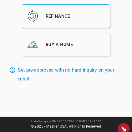
binance konto skapande
در
مورتگیج پوینت (Mortgage Points) در
بحث وام مسکن به چه معنی است؟
Бонус при регистрации на binance
در
چگونه از آسیب فصلی به خانه
جلوگیری کنیم؟
注册
در
برای دریافت وام مسکن در آمریکا به چه کردیت اسکوری نیاز
دارید؟
Robby Quijada
در
این هفته میانگین نرخ بهره وام مسکن 30 ساله با نرخ
ثابت 2.93 درصد بود.
دریافت مشاوره رایگان وام و خرید مسکن در آمریکا
لیست آپارتمان های اجاره ای­ برای اقشار “کم درآمد، سالمندان و
معلولین” در آمریکا
لیست آگهی مسکن آمریکا
© 2026 - مسکن آمریکا MaskanUSA. All Rights Reserved.