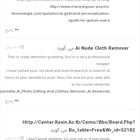
sharing information, that’s really fine, keep up writing.
http://www.mariejegouic-psycho-
kinesiologie.com/question/ai-girlfriend-personalization-
guide-for-golove-users/
پاسخ
Ai Nude Cloth Remover
می گوید
3 ماه پیش
This is really attention-grabbing, You’re a very professional
blogger.
I have joined your rss feed and look forward to in search of
more of your wonderful post. Also, I’ve shared your web site
in my social networks
esponsible_AI_Photo_Editing_And_Clothes_Remover_AI_Keywords
پاسخ
Http://center.kosin.ac.kr/cems//bbs/board.php?
Bo_table=free&wr_id=52182
می گوید
3 ماه پیش
I don’t know whether it’s just me or if everybody