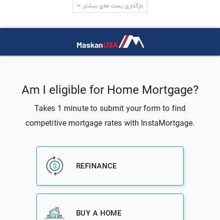
بارگذاری پست های بیشتر
جستجو در سایت
آخرین دیدگاه‌ها
LewisCip
در
سه دلیل برای این که چرا وضعیت فعلی یک بحران برای
مسکن نیست
neosurf nettikasino ilmaiskierrokset
در
آمار بازار مسکن در شهر
ساکرامنتو در ایالت کالیفرنیا
gratis binance-konto
در
سه راه برای افزایش شانس یک ارزیابی مطلوب
برای یک خانه در آمریکا