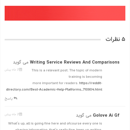
5 نظرات
Writing Service Reviews And Comparisons
می گوید
3 ماه پیش
This is a relevant post. The topic of modern
training is becoming
more important for readers.
https://reddit-
directory.com/Best-Academic-Help-Platforms_710904.html
پاسخ
Golove Ai Gf
می گوید
3 ماه پیش
What’s up, all is going fine here and ofcourse every one is