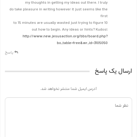
my thoughts in getting my ideas out there. I truly
do take pleasure in writing however it just seems like the
first
10 to 15 minutes are usually wasted just trying to figure
out how to begin. Any ideas or hints? Kudos!
http://www.new.jesusaction.org/bbs/board.php?
bo_table=free&wr_id=3105050
پاسخ
ارسال یک پاسخ
آدرس ایمیل شما منتشر نخواهد شد.