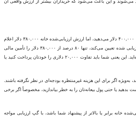
ند، بنابراین پس از ارائه پیشنهاد، آن‌ها دستور یک ارزیابی می‌دهند تا 
 بالاتر از ارزش واقعی خانه نیست. این موضوع از هر دو طرف، خریدارا
 اطمینان حاصل می‌کنند که خانه به اندازه کافی ارزش دارد تا پشتوان
نند یا تضمین ارزیابی ارائه دهند. اگر ارزیابی کمتر از قیمت یا تضمین
د
:
ن ارزش ملک استفاده می‌کنند. این خانه‌های مشابه در همان منطقه قرار
داخت کرده‌اند، ارزیاب‌ها می‌توانند تخمینی مبتنی بر داده‌ها از ارزش ف
امل متراژ خانه، تعداد اتاق‌خواب و سرویس‌های بهداشتی، نقشه و وضعی
 سقف جدید) آن‌ها ارتقا یافته، نسبت به خانه‌هایی که نیاز به تعمیرات ی
‌ای که خوب نگهداری شده می‌تواند تأثیر مثبت‌تری بگذارد.
 با فعالیت خریداران زیادی روبرو است؟ آیا خانه‌ها بیشتر از حد معمول د
ی بالاتر منجر شود. از سوی دیگر، در بازارهای کندتر و کم رونق تر، ا