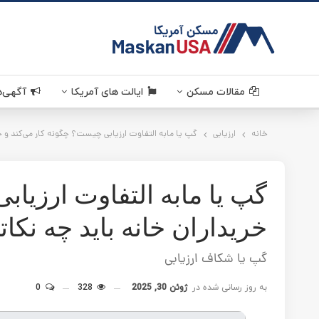
MaskanUSA . مسکن آمر
مقالات مسکن
قوانین مسکن
سرمایه گذاری
دانستنی های مسکن آمریکا
خرید و فروش ملک در آمریکا
اخبار مسکن
ایالت های آمریکا
خانه
کالیفرنیا . California
ارزیابی
تگزاس . Texas
گپ یا مابه التفاوت ارزیابی چیست؟ چگونه کار می‌کند و خریداران خانه
ویرجینیا . Virginia