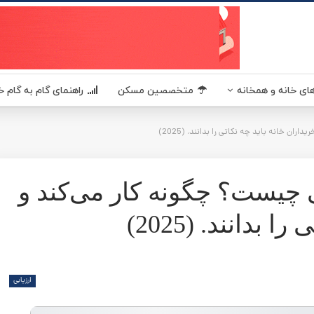
یکا - مسکن آمریکا MaskanUSA مرجعی در زمینه املاک و مسکن آمریکا برای فارسی زبانان
 باید چه نکاتی را بدانند. (2025)