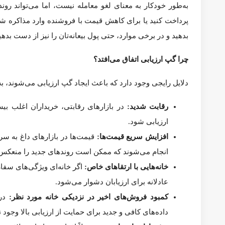
و در برخی موارد، حتی پول بیعانه‌تان را نیز از دست بدهید.
چرا گپ ارزیابی اتفاق می‌افتد؟
دلایل رایجی وجود دارد که باعث ایجاد گپ ارزیابی می‌شوند، به‌ویژه
رقابت شدید:
در بازارهای رقابتی، خریداران اغلب بیش از ار
افزایش سریع قیمت‌ها:
قیمت‌ها در بازارهای داغ به سرعت ا
خانه‌هایی با ارتقاهای خاص:
اگر خانه‌ای ویژگی‌های سفارشی د
کمبود فروش‌های اخیر در نزدیکی خانه مورد نظر:
در محله‌ه
پیشنهادات احساسی:
معمولاً افراد به خانه‌ای علاقه‌مند م
گپ ارزیابی چگونه کار می‌کند؟
کنید با فروشنده برای کاهش قیمت مذاکره کنید.
گپ های ارزیابی می‌توانند فشار مالی برای خریداران ایجاد کنند، ب
بدهید یا حتی پول بیعانه‌تان را به خطر بیاندازید، مخصوصاً اگر بر
با این حال، اگر کل مبلغ را نقد پرداخت کنید یا ارزش ارزیابی‌شده خا
چگونه فرآیند ارزیابی خانه انجام می‌شود؟