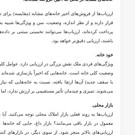
قیمت نباشد. در این صورت، باید علاوه بر پیش‌پرداخت توافق‌شد
کنید و معامله را بدون نگرانی از کمبود پول ادامه دهید.
شرط ارزیابی
(appraisal contingency)
به شما اجازه می‌دهد بدون 
قرارداد داشته باشید، ممکن است مجبور باشید به معامله پایبند بمانی
خانه‌تان برای پوشش گپ استفاده کنید.
با فروشنده مذاکره کنید.
در بازارهای متعادل یا بازارهای به نفع خریدار، ممکن است فروشنده
را به ارزش ارزیابی شده کاهش دهد تا گپ ارزیابی به‌طور کامل
می‌توانید درخواست امتیازات دیگری مثل اعتبار هزینه‌های بسته شدن
ولی توجه داشته باشید: مذاکره در بازار فروشندگان ریسک دارد. ا
ادامه دهید. اگر سریع عمل نکنید، ممکن است خریدار دیگری را انت
درخواست بازنگری ارزش
(RVO).
گاهی خریدار یا فروشنده با ارزیابی موافق نیستند. در این صورت
مشابه یا اشاره به اشتباهات گزارش اولیه است.
برای موفقیت در اعتراض به ارزیابی، باید شواهد قوی داشته باشید