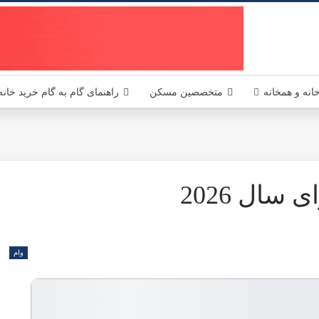
یکا - مسکن آمریکا MaskanUSA مرجعی در زمینه املاک و مسکن آمریکا برای فارسی زبانان