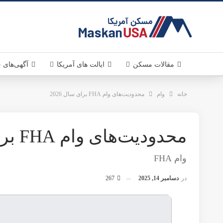
MaskanUSA . مسکن آمر
مقالات مسکن
قوانین مسکن
سرمایه گذاری
دانستنی های مسکن آمریکا
خرید و فروش ملک در آمریکا
اخبار مسکن
ایالت های آمریکا
کالیفرنیا . California
تگزاس . Texas
ویرجینیا . Virginia