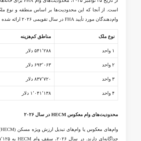
خانه را بهتر درک کنند.
محدودیت وام
FHA
چیست؟
زیرا طبق قانون NHA، FHA موظف است سقف‌های جدید وام خود را بر اساس درصدی از محدودیت وام‌های متعارف تعیین‌شده توسط فانی‌مای (Fannie Mae) و فردی‌مک (Freddie Mac) محاسبه کند.
تفاوت بین حداقل و حداکثر سقف وام
(Floor
و
Ceiling)
FHA برای انعکاس میانگین قیمت خانه‌ها در شهرستان‌ها و ای
تری‌پلکس یا چهارواحدی) متفاوت هستند.
حداقل سقف
(Floor):
به حداکثر مبلغ وام در مناطق کم‌هزین
حداکثر سقف
(Ceiling):
به حداکثر مبلغ وام در مناطق پرهزی
قیمت متوسط خانه در آن‌ها بیش از ۱۱۵٪ باشد، به‌عنوان مناطق پرهزینه شناخته می‌شوند. در این موارد، FHA سقف وام را بالاتر از حداقل افزایش می‌دهد تا با شرایط بازار محلی هماهنگ شود.
محدودیت‌های وام
FHA
در سال
۲۰۲۶
متفاوت هستند، در ادامه مروری سریع بر سقف‌های مورد انتظار از وام‌دهندگان مورد تأیید FHA 
نوع ملک
مناطق کم‌هزینه
مناطق پرهزینه
۱ واحد
۵۴۱٬۲۸۸ دلار
۱٬۲۴۹٬۱۲۵ دلار