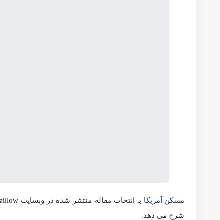
نیویورک . NewYork
فلوریدا . Florida
جورجیا . Georgia
آریزونا . Arizona
نوادا . Nevada
ایلینوی . Illinois
کلرادو . Colorado
مریلند. Maryland
نیوجرسی . New Jersey
کارولینای شمالی . N Carolina
ماساچوست . Massachusetts
آگهی‌های خانه و همخانه
ارسال رایگان آگهی
متخصصین مسکن
راهنمای گام به گام خرید خانه
نرخ سود وام
درباره ما