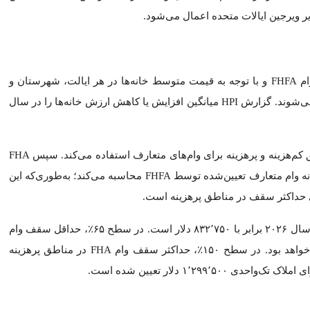
۱٬۶۳۳٬۶۰۰ دلار
۲٬۰۱۰٬۹۵۰ دلار
۲٬۴۹۹٬۱۰۰ دلار
ودیت در همه مناطق، از جمله آلاسکا، هاوایی، گوام و جزایر ویرجین ا
FHFA ا
بر محدودیت‌های وام بر اساس نوع ملک، وام‌های FHA دارای شرایط خاصی برای واجد شرایط بودن وام‌گ
غییر کند.