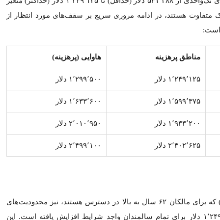
محدودیت وام FHA یا سقف اعطای وام، حداکثر مبلغ وام مسکن است که 
الت‌های مختلف، محدودیت‌های «حداقل» و «حداکثر» تعیین می‌کند. این م
ه اشاره دارد.
نه اشاره دارد.
FHA از نظر قانونی ملزم است محدودیت‌های وام خود را معادل ۱۱۵٪ از قیمت متوسط فروش خانه تعی
از تاریخ ۲۵ نوامبر ۲۰۲۵، محدودیت‌های وام FHA برای
در سال تقویمی ۲۰۲۶ ارائه شده است:
هاوایی (پرهزینه)
۱٬۲۹۹٬۵۰۰ دلار