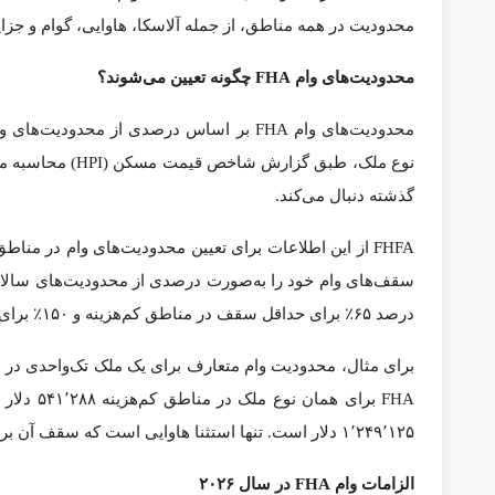
۲ واحد
۶۹۳٬۰۶۳ دلار
۱٬۵۹۹٬۳۷۵ دلار
۳ واحد
۸۳۷٬۷۲۰ دلار
۱٬۹۳۳٬۲۰۰ دلار
۴ واحد
۱٬۰۴۱٬۱۳۸ دلار
۲٬۴۰۲٬۶۲۵ دلار
محدودیت‌های وام معکوس
HECM
در سال
۲۰۲۶
دلار برای تمام سالمندان واجد شرایط افزایش یافته است. این محد
محدودیت‌های وام
FHA
چگونه تعیین می‌شوند؟
می‌شوند. گزارش HPI میانگین افزایش یا کاهش ارزش خانه‌ها را در سال گذشته دنبال می‌کند.
وام متعارف تعیین‌شده توسط FHFA محاسبه می‌کند؛ به‌طوری‌که این درصد ۶۵٪ برای حداقل سقف در مناطق کم‌هزینه و ۱۵۰٪ برای حداکثر سقف در مناطق پرهزینه است.
خواهد بود. در سطح ۱۵۰٪، حداکثر سقف وام FHA در مناطق پرهزینه ۱٬۲۴۹٬۱۲۵ دلار است. تنها استثنا هاوایی است که سقف آن برای املاک تک‌واحدی ۱٬۲۹۹٬۵۰۰ دلار تعیین شده است.
الزامات وام
FHA
در سال
۲۰۲۶
علاوه 
آن‌ها بسته به وام‌دهنده متفاوت بوده و ممکن است در طول زمان ت