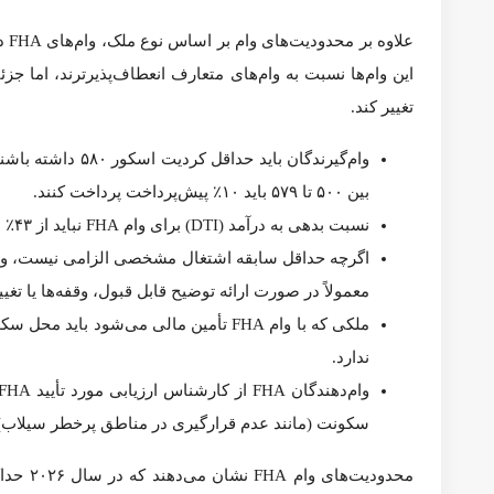
وام‌گیرندگان باید حداقل کردیت اسکور ۵۸۰ داشته باشند تا بتوانند با ۳.۵٪ پیش‌پرداخت وام دریافت کنند؛ افراد با کردیت اسکور بین ۵۰۰ تا ۵۷۹ باید ۱۰٪ پیش‌پرداخت پرداخت کنند.
نسبت بدهی به درآمد (DTI) برای وام FHA نباید از ۴۳٪ بیشتر باشد.
اگرچه حداقل سابقه اشتغال مشخصی الزامی نیست، وام‌دهند
را می‌پذیرند.
ملکی که با وام FHA تأمین مالی می‌شود باید محل سکونت اصلی باشد و امکان تأمین مالی خانه دوم یا خانه‌های تفریحی وجود ندارد.
وام‌د
شود.
محدودیت‌های 
عمل می‌کنند. با آشنایی با این اطلاعات، می‌توانید آمادگی بهتری برای خرید خ
اگر در حال بررسی گزینه‌های وام مسکن هستید و به وام FHA فکر می‌کنید، می‌توانید انواع وام‌ها را مقایسه کرده و میزان مبلغی را که پیش‌صلاحیت دریافت آن را دارید بررسی کنید.
ترجمه:
مسکن آمریکا
l منبع:
zillow.com
2026
ceiling
DTI
Fannie Mae
fha
FHFA
floor
Freddie Mac