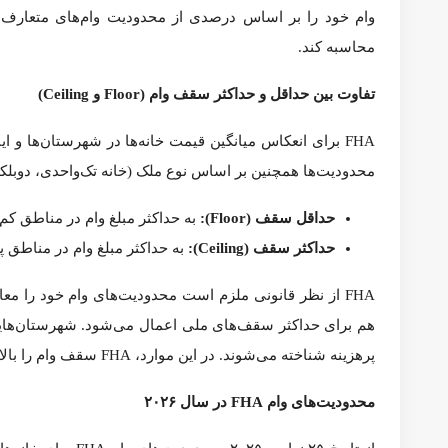
مسکن آمریکا
با انتخاب مقاله منتشر شده در وبسایت zillow، محدودیت های وام FHA در سال 2026 را برای شما همراهان گرامی شرح می دهد.
سراسر آمریکا را منعکس کند.
اگرچه FHA هر ساله حداکثر سقف وام‌های خود را برای هم
FHA در حدود ۳٬۱۳۸ شهرستان در سراسر آمریکا، بیش از ۱۷٬۰۰۰ دلار در حداقل سقف (Floor) و بیش از ۳۹٬۰۰۰ دلار در حداکثر سقف (Ceiling) افزایش یابد.