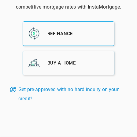
آخرین دیدگاه‌ها
Gii thiu binance
در
میزان مالیات بر املاک در سال 2020 در آمریکا 5.4
درصد جهش داشت
Binance注册奖金
در
مورتگیج پوینت (Mortgage Points) در بحث وام
مسکن به چه معنی است؟
Gichardopife
در
سه دلیل برای این که چرا وضعیت فعلی یک بحران برای
مسکن نیست
LewisCip
در
سه دلیل برای این که چرا وضعیت فعلی یک بحران برای
مسکن نیست
دریافت مشاوره رایگان وام و خرید مسکن در آمریکا
لیست آپارتمان های اجاره ای­ برای اقشار “کم درآمد، سالمندان و
معلولین” در آمریکا
لیست آگهی مسکن آمریکا