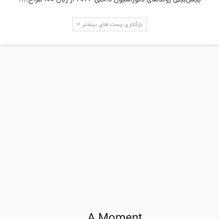
پیش‌بینی روندهای دکوراسیون داخلی ۲۰۲۶ از زبان ۱۰۰ طراح.…
بارگذاری پست های بیشتر
جستجو در سایت
آخرین دیدگاه‌ها
Gichardopife
در
سه دلیل برای این که چرا وضعیت فعلی یک بحران برای
مسکن نیست
LewisCip
در
سه دلیل برای این که چرا وضعیت فعلی یک بحران برای
مسکن نیست
neosurf nettikasino ilmaiskierrokset
در
آمار بازار مسکن در شهر