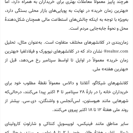
هرچند پاییز معمولاً معاملات بهتری برای خریداران به همراه دارد، اما
«بهترین زمان خرید» در نهایت به پویایی‌های بازار محلی بستگی دارد،
به‌ویژه با توجه به اینکه چالش‌های استطاعت مالی همچنان شکل‌دهندهٔ
محل و نحوهٔ جابه‌جایی مردم است.
زمان‌بندی در کلانشهرهای مختلف متفاوت است. به‌عنوان مثال، تحلیل
realtor.com® نشان داد که در کلانشهرهای نیویورک و فیلادلفیا «بهترین
زمان خرید» معمولاً در اوایل تا اواسط سپتامبر رخ می‌دهد، قبل از
«بهترین هفته» ملی.
کلانشهرهای شیکاگو، آتلانتا و دالاس معمولاً نقطهٔ مطلوب خود برای
خریداران خانه را در بازهٔ ۲۸ سپتامبر تا ۴ اکتبر پیدا می‌کنند، درحالی‌که
شهرهایی مانند هیوستون، لس‌آنجلس و واشنگتن، دی.سی. بیشتر از
روند ملی هفتهٔ ۱۲ تا ۱۸ اکتبر پیروی می‌کنند.
سایر مناطق مانند فینیکس، لوییسویلِ کنتاکی و شارلوتِ کارولینای
شمالی اغلب هفتهٔ طلایی خود را ۲ تا ۸ نوامبر می‌بینند، درحالی‌که