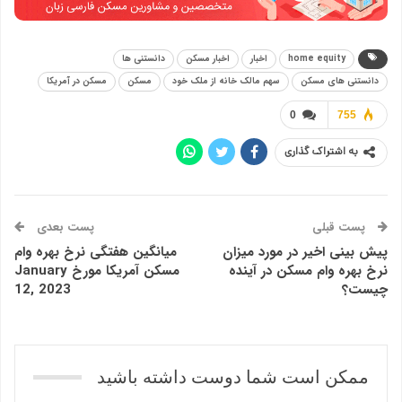
home equity
اخبار
اخبار مسکن
دانستنی ها
دانستنی های مسکن
سهم مالک خانه از ملک خود
مسکن
مسکن در آمریکا
0
755
به اشتراک گذاری
پست قبلی
پست بعدی
پیش بینی اخیر در مورد میزان
میانگین هفتگی نرخ بهره وام
نرخ بهره وام مسکن در آینده
مسکن آمریکا مورخ January
چیست؟
12, 2023
ممکن است شما دوست داشته باشید