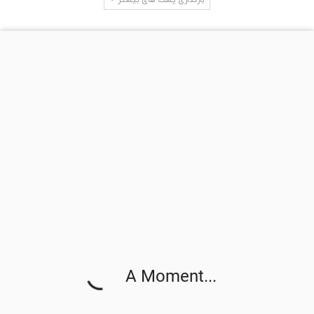
جستجو در سایت
آخرین دیدگاه‌ها
LewisCip
در
سه دلیل برای این که چرا وضعیت فعلی یک بحران برای
مسکن نیست
neosurf nettikasino ilmaiskierrokset
در
آمار بازار مسکن در شهر
ساکرامنتو در ایالت کالیفرنیا
gratis binance-konto
در
سه راه برای افزایش شانس یک ارزیابی مطلوب
برای یک خانه در آمریکا
Derick Zitzow
در
این هفته میانگین نرخ بهره وام مسکن 30 ساله با نرخ