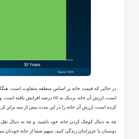
هنگامی که مالک یک خانه معمولی به مدت 30 سال در خانه خود زندگی کرده است، ارزش آن خانه را در این مدت بیش از سه برابر کرده است.
چه به دنبال کوچک کردن خانه خود باشید، و چه به دنبال نقل مکان به
تغییر دهنده این بازی باشد.
ترجمه:
مسکن آمریکا
l منبع:
keepingcurrentmatters.com
NAR
home equity
افزایش قیمت
افزایش قیمت خانه
اقساط وام مسک
576
0
به اشتراک گذاری
پست قبلی
آیا خریداران خانه منتظر حرکت بعدی فدرال رزرو هستند؟
پست بعدی