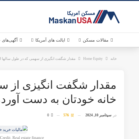
MaskanUSA . مسکن آمر
مقالات مسکن
قوانین مسکن
سرمایه گذاری
دانستنی های مسکن آمریکا
خرید و فروش ملک در آمریکا
اخبار مسکن
ایالت های آمریکا
خانه
کالیفرنیا . California
Home Equity
تگزاس . Texas
مقدار شگفت انگیزی از سهمی که در طول سالها از خانه خودتان
ویرجینیا . Virginia