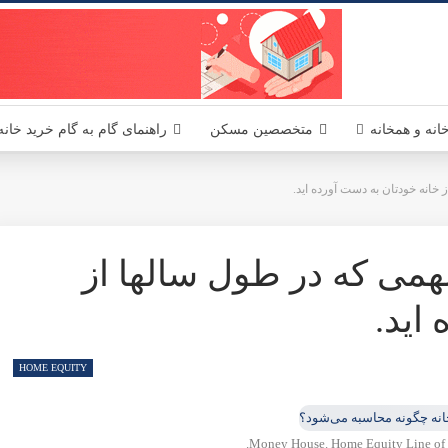
یکا - مسکن آمریکا MaskanUSA مرجعی در زمینه املاک و مسکن آمریکا برای فارسی زبانان
 به دست آورده اید.