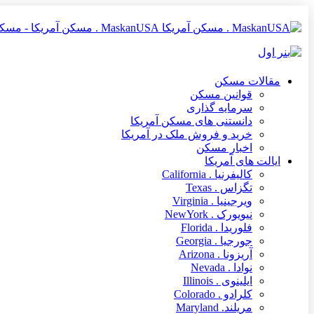
MaskanUSA . مسکن آمریکا - مسکن آمریکا MaskanUSA مرجعی در زمینه املاک و مسکن آمریکا برای فارسی زبانان
مقالات مسکن
قوانین مسکن
سرمایه گذاری
دانستنی های مسکن آمریکا
خرید و فروش ملک در آمریکا
اخبار مسکن
ایالت های آمریکا
کالیفرنیا . California
تگزاس . Texas
ویرجینیا . Virginia
نیویورک . NewYork
فلوریدا . Florida
جورجیا . Georgia
آریزونا . Arizona
نوادا . Nevada
ایلینوی . Illinois
کلرادو . Colorado
مریلند. Maryland